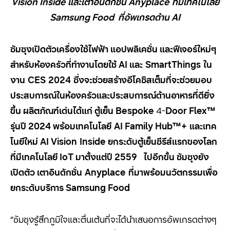
Vision Inside
และเตาอินดักชั่น
Anyplace
ที่มีเทคโนโลยี
Samsung Food
ที่อัพเกรดด้าน
AI
ซัมซุงเปิดตัวเครื่องใช้ไฟฟ้า แอปพลิเคชั่น และฟีเจอร์ใหม่ๆ
สำหรับห้องครัวที่ทำงานโดยใช้
AI
และ
SmartThings
ใน
งาน
CES
2024
ซึ่งจะช่วยสร้าง
อีโคซิสเต็ม
ที่จะช่วยมอบ
ประสบการณ์ในห้องครัวและประสบการณ์ด้านอาหารที่ดียิ่ง
ขึ้น ผลิตภัณฑ์เด่นได้แก่
ตู้เย็น
Bespoke
4-
Door Flex™
รุ่นปี 2024
พร้อมเทคโนโลยี
AI Family Hub™+
และเทค
โนยีใหม่
AI Vision
Inside
ยกระดับตู้เย็นซีรีส์แรกของโลก
ที่มีเทคโนโลยี
IoT
มาตั้งแต่ปี
2559
ไปอีกขั้น ซัมซุงยัง
เปิดตัว เตาอินดักชั่น
Anyplace
ที่มาพร้อมนวัตกรรมเพื่อ
ยกระดับบริการ
Samsung Food
“ซัมซุงรู้สึกภูมิใจและตื่นเต้นที่จะได้นำเสนอการอัพเกรดต่างๆ