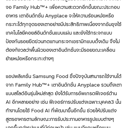
จอ
Family Hub™+
เพื่อความสะดวกอีกขั้นขณะประกอบ
อาหาร เตาอินดักชั่น
Anyplace
จะให้ความร้อนหม้อหรือ
กระทะได้ทุกจุดของเตาอย่างมีประสิทธิภาพเนื่องจากซัมซุงใช้
เทคโนโลยีคอยล์อินดักชั่นแบบแผ่น และยังใช้กระจกแบบ
ป้องกันรอยขีดข่วนทดแทนกระจกเซรามิกแบบดั้งเดิม จึงไม่
ต้องกังวลว่าพื้นผิวของเตาอินดักชั่นจะมีรอยขณะเคลื่อน
ย้ายหม้อหรือกระทะต่างๆ
แอปพลิเคชั่น
Samsung Food
ซึ่งปัจจุบันสามารถใช้งานได้
จาก
Family Hub™+ เตา
อินดักชั่น
Anyplace
รวมถึงเตา
แบบสไลด์อินรุ่นใหม่ล่าสุด ยังได้รับการอัพเกรดฟีเจอร์ด้าน
AI
อีกหลายอย่าง เช่น ฟีเจอร์การปรับแต่งเฉพาะบุคคล
3
นั้น
ทำงานโดยใช้
Food AI
ที่พัฒนาขึ้นอีกขั้น ช่วยให้ปรับแต่ง
สูตรอาหารตามลักษณะการรับประทานอาหารรูปแบบต่างๆ
มากขึ้นกว่ารูปแบบที่มีก่อนหน้า เช่น แบบวีแกนหรือแบบ