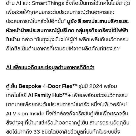
ด้าน AI และ SmartThings ซึ่งถือเป็นการใช้เทคโนโลยีล่าสุด
เพื่อช่วยให้ทุกคนยกระดับประสบการณ์ด้านอาหารและ
ประสบการณ์ในครัวไปอีกขั้น”
มูยัง ลี รองประธานบริหารและ
หัวหน้าฝ่ายประสบการณ์ผู้บริโภค กลุ่มธุรกิจเครื่องใช้ไฟฟ้า
ในบ้าน
กล่าว “ซัมซุงมุ่งมั่นจะให้ผู้ใช้เพลิดเพลินกับนวัตกรรม
อีโคซิสเต็มด้านอาหารที่เรามอบให้จากผลิตภัณฑ์ของเรา”
AI
เพื่อแนวคิดและข้อมูลด้านอาหารที่ดีกว่า
ตู้เย็น
Bespoke
4-
Door Flex™
รุ่นปี 2024 พร้อม
เทคโนโลยี
AI Family Hub™+
เพียบพร้อมด้วยนวัตกรรม
มากมายเพื่อยกระดับประสบการณ์ในครัว หนึ่งในฟีเจอร์ใหม่
AI Vision Inside ซึ่งใช้กล้องอัจฉริยะในตู้เย็นเพื่อตรวจจับ
สิ่งต่างๆ ที่นำมาแช่หรือนำออกจากตู้เย็น สามารถระบุวัตถุดิบ
สดได้มากถึง 33 ชนิดโดยอาศัยข้อมูลที่บันทึกในระบบซึ่ง