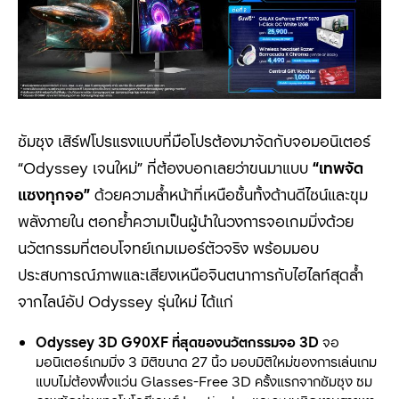
ซัมซุง เสิร์ฟโปรแรงแบบที่มือโปรต้องมาจัดกับจอมอนิเตอร์
“Odyssey เจนใหม่” ที่ต้องบอกเลยว่าขนมาแบบ
“เทพจัด
แซงทุกจอ”
ด้วยความล้ำหน้าที่เหนือชั้นทั้งด้านดีไซน์และขุม
พลังภายใน ตอกย้ำความเป็นผู้นำในวงการจอเกมมิ่งด้วย
นวัตกรรมที่ตอบโจทย์เกมเมอร์ตัวจริง พร้อมมอบ
ประสบการณ์ภาพและเสียงเหนือจินตนาการกับไฮไลท์สุดล้ำ
จากไลน์อัป Odyssey รุ่นใหม่ ได้แก่
Odyssey 3D G90XF ที่สุดของนวัตกรรมจอ 3D
จอ
มอนิเตอร์เกมมิ่ง 3 มิติขนาด 27 นิ้ว มอบมิติใหม่ของการเล่นเกม
แบบไม่ต้องพึ่งแว่น Glasses-Free 3D ครั้งแรกจากซัมซุง ชม