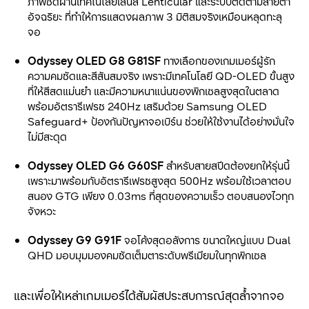
ภาพชัดผ่านเทคโนโลยีเลนส์ Lenticular และระบบติดตามสายตา
อัจฉริยะ ที่ทำให้การแสดงผลภาพ 3 มิติสมจริงเหมือนหลุดทะลุ
จอ
Odyssey OLED G8 G81SF
ทางเลือกของเกมเมอร์ผู้รัก
ความคมชัดและสีสันสมจริง เพราะมีเทคโนโลยี QD-OLED ขั้นสูง
ที่ให้สีสดแม่นยำ และมีความหนาแน่นของพิกเซลสูงสุดในตลาด
พร้อมอัตรารีเฟรช 240Hz เสริมด้วย Samsung OLED
Safeguard+ ป้องกันปัญหาจอเบิร์น ช่วยให้ใช้งานได้อย่างมั่นใจ
ไม่มีสะดุด
Odyssey OLED G6 G60SF
สำหรับสายสปีดต้องยกให้รุ่นนี้
เพราะมาพร้อมกับอัตรารีเฟรชสูงสุด 500Hz พร้อมใช้เวลาตอบ
สนอง GTG เพียง 0.03ms ที่สุดของความเร็ว ตอบสนองไวทุก
จังหวะ
Odyssey G9 G91F
จอโค้งสุดอลังการ ขนาดใหญ่แบบ Dual
QHD มอบมุมมองคมชัดเต็มตาระดับพรีเมียมในทุกพิกเซล
และเพื่อให้เหล่าเกมเมอร์ได้สัมผัสประสบการณ์สุดล้ำจากจอ