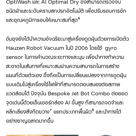
OptiWash
และ
AI Optimal Dry
ซึ่งสามารถตรวจจับ
ชนิดผ้าและระดับคราบสกปรกอัตโนมัติ เพื่อปรับรอบการซัก
และอุณหภูมิการอบให้เหมาะสมที่สุด
⁶
ซัมซุงยังได้นำความอัจฉริยะมาสู่เครื่องดูดฝุ่นด้วยการเปิดตัว
Hauzen Robot Vacuum
ในปี
2006
โดยใช้
gyro
sensor
ในการคำนวณระยะทางและมุม เพื่อนำทางทำความ
สะอาดในเส้นทางที่เหมาะสมผ่านความสามารถในการสร้าง
แผนที่ด้วยตัวเอง ซึ่งถือเป็นการเปลี่ยนแปลงจากการดูดฝุ่น
แบบเดิมไปสู่เครื่องใช้ไฟฟ้าที่สามารถตอบสนองต่อสภาพ
แวดล้อมได้ ปัจจุบัน
Bespoke Jet Bot Combo
ต่อยอด
จุดเด่นนี้ด้วยเซ็นเซอร์กล้อง
AI
ขั้นสูง ที่สามารถจดจำและ
หลีกเลี่ยงสิ่งกีดขวาง
⁷
แยกประเภทพื้นผิว
⁸
และนำทางได้
อย่างชาญฉลาดมากขึ้น