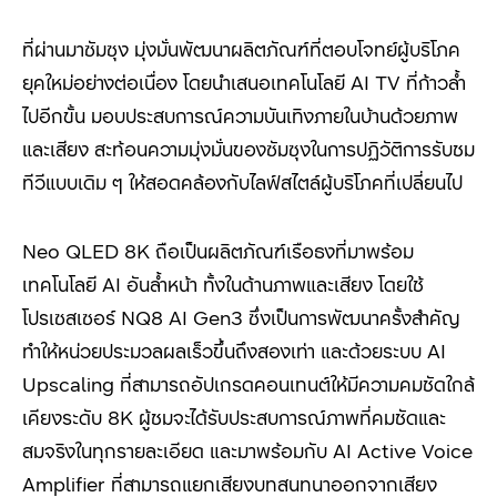
ที่ผ่านมาซัมซุง มุ่งมั่นพัฒนาผลิตภัณฑ์ที่ตอบโจทย์ผู้บริโภค
ยุคใหม่อย่างต่อเนื่อง โดยนำเสนอเทคโนโลยี AI TV
ที่ก้าวล้ำ
ไปอีกขั้น มอบประสบการณ์ความบันเทิงภายในบ้านด้วยภาพ
และเสียง สะท้อนความมุ่งมั่นของซัมซุงในการปฏิวัติการรับชม
ทีวีแบบเดิม ๆ ให้สอดคล้องกับไลฟ์สไตล์ผู้บริโภคที่เปลี่ยนไป
Neo QLED 8K
ถือเป็นผลิตภัณฑ์เรือธงที่มาพร้อม
เทคโนโลยี
AI
อันล้ำหน้า ทั้งในด้านภาพและเสียง โดยใช้
โปรเซสเซอร์
NQ8 AI Gen3
ซึ่งเป็นการพัฒนาครั้งสำคัญ
ทำให้หน่วยประมวลผลเร็วขึ้นถึงสองเท่า และด้วยระบบ
AI
Upscaling
ที่สามารถอัปเกรดคอนเทนต์ให้มีความคมชัดใกล้
เคียงระดับ
8K
ผู้ชมจะได้รับประสบการณ์ภาพที่คมชัดและ
สมจริงในทุกรายละเอียด และมาพร้อมกับ
AI Active Voice
Amplifier
ที่สามารถแยกเสียงบทสนทนาออกจากเสียง