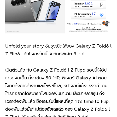
Unfold your story
ซัมซุงเปิดให้จอง
Galaxy Z Fold
6
l
Z Flip
6 แล้ว! จองวันนี้ รับสิทธิพิเศษ 3 ต่อ!
เปิดตัวแล้ว กับ Galaxy Z Fold
6
l Z Flip
6 รอบนี้ให้อัป
เกรดจัดเต็ม ทั้งกล้อง
50 MP,
ฟีเจอร์
Galaxy AI
ตอบ
โจทย์ทั้งการทำงานและไลฟ์สไตล์
,
หน้าจอที่แข็งแรงกว่าเดิม
ใครที่อยากได้สมาร์ทโฟนจอพับมานาน เล็งมาหลายรุ่น ถึง
เวลาต้องพับแล้ว ซื้อเลยรุ่นนี้แหละที่สุด “
It’s time to Flip,
ต้องพับแล้วมั้ย” ไม่ต้องลังเลแล้ว จอง
Galaxy Z Fold
6
l
Z Flip
6 ได้เลยวันนี้ พร้อมรับสิทธิพิเศษ 3 ต่อ!