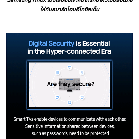
ให้กับสมาร์ทโฮมอีโคซิสเต็ม