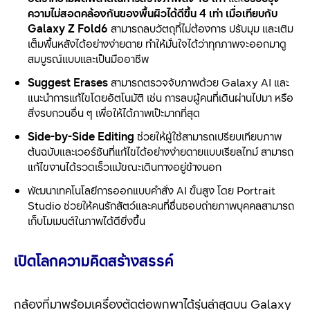
ความไม่สอดคล้องกันของพื้นผิวได้ดีขึ้น
4 เท่า เมื่อเทียบกับ
Galaxy Z Fold6
สามารถลบวัตถุที่ไม่ต้องการ ปรับมุม และเติม
เต็มพื้นหลังได้อย่างง่ายดาย ทำให้มั่นใจได้ว่าทุกภาพจะออกมาดู
สมบูรณ์แบบและเป็นมืออาชีพ
Suggest Erases
สามารถตรวจจับภาพด้วย Galaxy AI และ
แนะนำการแก้ไขโดยอัตโนมัติ เช่น การลบผู้คนที่เดินผ่านไปมา หรือ
สิ่งรบกวนอื่น ๆ เพื่อให้ได้ภาพเป๊ะมากที่สุด
Side-by-Side Editing
ช่วยให้ผู้ใช้สามารถเปรียบเทียบภาพ
ต้นฉบับและเวอร์ชันที่แก้ไขได้อย่างง่ายดายแบบเรียลไทม์ สามารถ
แก้ไขงานได้รวดเร็วแม้ขณะเดินทางอยู่ข้างนอก
พัฒนาเทคโนโลยีการออกแบบคำสั่ง AI ขั้นสูง โดย Portrait
Studio ช่วยให้คนรักสัตว์และคนที่ชื่นชอบถ่ายภาพบุคคลสามารถ
เก็บโมเมนต์ในภาพได้ดียิ่งขึ้น
เปิดโลกความคิดสร้างสรรค์
กล้องที่มาพร้อมเครื่องตัดต่อพกพาได้รุ่นล่าสุดบน Galaxy