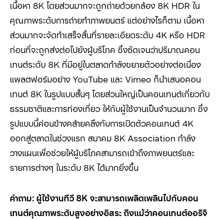
เนื้อหา 8K
โดยส่วนมากจะถูกถ่ายด้วยกล้อง
8K HDR
ใน
คุณภาพระดับการถ่ายทำภาพยนตร์ แต่อย่างไรก็ตาม เนื้อหา
ส่วนมากจะจัดทำเสร็จสิ้นที่รายละเอียดระดับ
4K
หรือ
HDR
ก่อนที่จะถูกส่งต่อไปยังผู้บริโภค ซึ่งชัดเจนว่าปริมาณคอน
เทนต์ระดับ
8K
ที่มีอยู่ในตลาดกำลังขยายตัวอย่างต่อเนื่อง
แพลตฟอร์มอย่าง
YouTube
และ
Vimeo
ก็นำเสนอคอน
เทนต์
8K
ในรูปแบบสั้นๆ โดยส่วนใหญ่เป็นคอนเทนต์เกี่ยวกับ
ธรรมชาติและการท่องเที่ยว ให้กับผู้ใช้งานเป็นจำนวนมาก ซึ่ง
รูปแบบนี้ค่อนข้างคล้ายคลึงกับการเปิดตัวคอนเทนต์
4K
ออกสู่ตลาดในช่วงแรก สมาคม
8K Association
กำลัง
วางแผนเพื่อช่วยให้ผู้บริโภคสามารถเข้าถึงภาพยนตร์และ
รายการต่างๆ ในระดับ
8K
ได้มากยิ่งขึ้น
คำถาม: ผู้ใช้งานทีวี
8K
จะสามารถเพลิดเพลินไปกับคอน
เทนต์คุณภาพระดับสูงอย่างอิสระ ถึงแม้ว่าคอนเทนต์ออริจิ