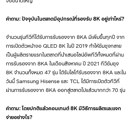
จอขนาดใหญ่
คำถาม: ปัจจุบันในตลาดมีอุปกรณ์ที่รองรับ
8K
อยู่เท่าไหร่
?
จำนวนรุ่นทีวีที่ได้รับการรับรองจาก 8KA
มีเพิ่มขึ้นทุกปี จาก
การเปิดตัวหน้าจอ
QLED 8K
ในปี
2019
ทำให้ซัมซุงกลาย
เป็นผู้ผลิตรายแรกในตลาดที่นำเสนอไลน์อัพทีวีทั้งหมดที่ผ่าน
การรับรองจาก
8KA
ในเดือนสิงหาคม ปี
2021
ทีวีซัมซุง
8K
จำนวนทั้งหมด
47
รุ่น ได้รับโลโก้รับรองจาก
8KA
และใน
วันนี้
Samsung Hisense
และ
TCL
ได้มีการเปิดตัวทีวีที่
ผ่านการรับรองจาก
8KA
ออกสู่ตลาดไปแล้วมากกว่า
70
รุ่น
คำถาม: โดยปกติแล้วคอนเทนต์
8K
มีวิธีการผลิตและแจก
จ่ายอย่างไร
?