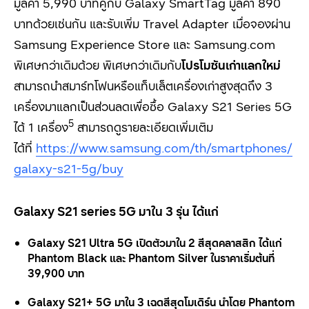
มูลค่า
5,990
บาทคู่กับ
Galaxy SmartTag
มูลค่า
890
บาทด้วยเช่นกัน และรับเพิ่ม
Travel Adapter
เมื่อจองผ่าน
Samsung Experience Store
และ
Samsung.com
พิเศษกว่าเดิมด้วย พิเศษกว่าเดิมกับ
โปรโมชันเก่าแลกใหม่
สามารถนำสมาร์ทโฟนหรือแท็บเล็ตเครื่องเก่าสูงสุดถึง 3
เครื่องมาแลกเป็นส่วนลดเพื่อซื้อ
Galaxy S
21
Series
5
G
5
ได้ 1 เครื่อง
สามารถดูรายละเอียดเพิ่มเติม
ได้ที่
https://www.samsung.com/th/smartphones/
galaxy-s21-5g/buy
Galaxy S21 series 5G
มาใน
3
รุ่น ได้แก่
Galaxy S
21
Ultra
5
G
เปิดตัวมาใน
2
สีสุดคลาสสิก ได้แก่
Phantom Black
และ
Phantom Silver
ในราคาเริ่มต้นที่
39,900
บาท
Galaxy S
21
+
5
G
มาใน
3
เฉดสีสุดโมเดิร์น นำโดย
Phantom