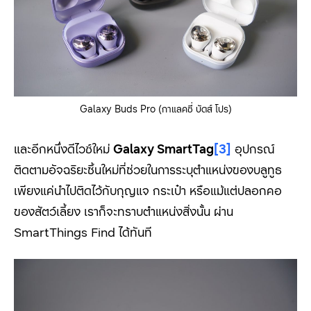
Galaxy Buds Pro (กาแลคซี่ บัดส์ โปร)
และอีกหนึ่งดีไวซ์ใหม่
Galaxy SmartTag
[3]
อุปกรณ์
ติดตามอัจฉริยะชิ้นใหม่ที่ช่วยในการระบุตำแหน่งของบลูทูธ
เพียงแค่นำไปติดไว้กับกุญแจ กระเป๋า หรือแม้แต่ปลอกคอ
ของสัตว์เลี้ยง เราก็จะทราบตำแหน่งสิ่งนั้น ผ่าน
SmartThings Find
ได้ทันที