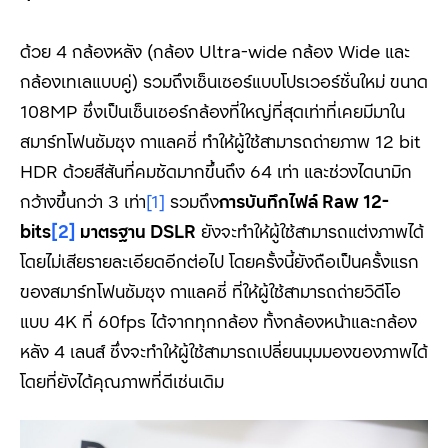
ด้วย 4
กล้องหลัง (กล้อง
Ultra-wide
กล้อง
Wide
และ
กล้องเทเลแบบคู่
)
รวมถึงเซ็นเซอร์แบบโปรเวอร์ชั่นใหม่ ขนาด
108MP
ซึ่งเป็นเ
ซ็นเซอร์กล้องที่ใหญ่ที่สุดเท่าที่เคยมีมาใน
สมาร์ทโฟนซัมซุง กาแลคซี่ ทำให้ผู้ใช้สามารถถ่ายภาพ 12 bit
HDR
ด้วยสีสันที่คมชัดมากขึ้นถึง
64
เท่า และช่วงไดนามิก
กว้างขึ้นกว่า
3
เท่า
[1]
รวมถึง
การบันทึกไฟล์
Raw 12-
bits
[2]
มาตรฐาน
DSLR
ยังจะทำให้ผู้ใช้สามารถแต่งภาพได้
โดยไม่เสียรายละเอียดอีกต่อไป โดยครั้งนี้ยังถือเป็นครั้งแรก
ของสมาร์ทโฟนซัมซุง กาแลคซี่ ที่ให้ผู้ใช้สามารถถ่ายวิดีโอ
แบบ
4K
ที่
60fps
ได้จากทุกกล้อง ทั้งกล้องหน้าและกล้อง
หลัง
4
เลนส์ ซึ่งจะทำให้ผู้ใช้สามารถเปลี่ยนมุมมองของภาพได้
โดยที่ยังได้คุณภาพที่ดีเช่นเดิม