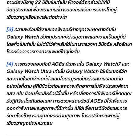
งานต้องมีอายุ 22 ปีขึ้นไปเท่านั้น ฟีเจอร์ดังกล่าวไม่ได้มี
วัตถุประสงค์เพื่อจะมาแทนที่การวินิจฉัยหรือการรักษาโดยผู้
เชี่ยวชาญหรือแพทย์แต่อย่างใด
[3]
ความพร้อมใช้งานของฟีเจอร์ต่างๆอาจแตกต่างกันไป
Galaxy Watch มีวัตถุประสงค์ด้านสุขภาพและความเป็นอยู่ที่ดี
โดยทั่วไปเท่านั้น ไม่ได้มีไว้สำหรับใช้ในการตรวจหา วินิจฉัย หรือรักษา
โรคหรืออาการทางการแพทย์ใดๆทั้งสิ้น
[4]
การตรวจสอบดัชนี AGEs มีเฉพาะใน Galaxy Watch7 และ
Galaxy Watch Ultra เท่านั้น Galaxy Watch ใช้เซ็นเซอร์วัด
แสงภายในขีดจำกัดที่กำหนดโดยกฎระเบียบด้านความปลอดภัย
อย่างไรก็ตาม ผู้ที่มีผิวไวต่อแสงอาจเกิดอาการไม่พึงประสงค์จาก
แสง เช่น ผิวเปลี่ยนสีหรือมีผื่นขึ้น หลีกเลี่ยงการใช้ฟีเจอร์นี้หากคุณ
มีปฏิกิริยาไวเกินต่อแสง การตรวจสอบดัชนี AGEs มีไว้เพื่อการ
ออกกำลังกายและสุขภาพที่ดีเท่านั้น ไม่ใช่เพื่อการวินิจฉัยและการ
รักษาโรคใดๆ หากคุณกังวลด้านสุขภาพ โปรดปรึกษาแพทย์ผู้
เชี่ยวชาญอย่างเหมาะสม