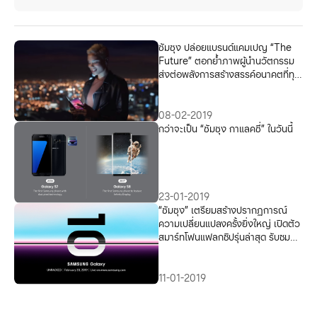
ซัมซุง ปล่อยแบรนด์แคมเปญ “The
Future” ตอกย้ำภาพผู้นำนวัตกรรม
ส่งต่อพลังการสร้างสรรค์อนาคตที่ทุก
คนทำได้
08-02-2019
กว่าจะเป็น “ซัมซุง กาแลคซี่” ในวันนี้
23-01-2019
“ซัมซุง” เตรียมสร้างปรากฏการณ์
ความเปลี่ยนแปลงครั้งยิ่งใหญ่ เปิดตัว
สมาร์ทโฟนแฟลกชิปรุ่นล่าสุด รับชม
พร้อมกัน 21 กุมภาพันธ์ นี้
11-01-2019