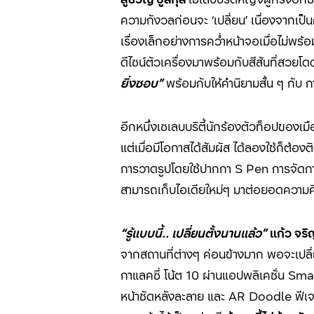
ความกังวลก่อนจะ ‘
เปลี่ยน
’
เนื่องจากเป็
เรื่องเล็กอย่างการคว่ำหน้าจอเมื่อไม่พร
ดีไซน์ตัวเครื่องมาพร้อมกับสีสันที่สวยโ
ยิ่งชอบ”
พร้อมกับให้คำนิยามสั้น ๆ กับ ก
อีกหนึ่งเซเลบบริตี้นักร้องตัวท็อปของเ
แต่เมื่อมีโอกาสได้สัมผัส ได้ลองใช้ก็ต้อง
การวาดรูปโดยใช้ปากกา
S Pen
การจัดก
สามารถเก็บไอเดียใหม่ๆ มาต่อยอดความคิด
“รู้แบบนี้.. เปลี่ยนตั้งนานแล้ว”
แก้ว จร
จากสถานที่ต่างๆ ค่อนข้างมาก พอจะเปล
กาแลคซี่ โน้ต 10 ผ่านแอปพลิเคชั่น S
หน้าชัดหลังละลาย และ
AR Doodle
ฟีเจ