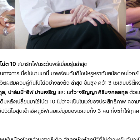
 โน้ต
10
สมาร์ทโฟนระดับพรีเมี่ยมรุ่นล่าสุด
ป็นทางการเมื่อไม่นานมานี้ มาพร้อมกับดีไซน์หรูหราทันสมัยตอบโจทย์
ชีวิตผสมควบคู่กันไปได้อย่างลงตัว ล่าสุด ซัมซุง คว้า
3
เซเลบบริตี้ห
กุล
,
ปาล์มมี่-อีฟ ปานเจริญ
และ
แก้ว-จริญญา ศิริมงคลสกุล
ตัวแ
เดิมหลังเปลี่ยนมาใช้โน้ต 10 ไม่ว่าจะเป็นในแง่ของประสิทธิภาพ ความ
ิปวิดีโอสุดเอ็กซ์คลูซีฟเผยแง่มุมของเซเลบทั้ง
3
คน ที่จะทำให้ทุก
ธิพลในเมืองไทยเจ้าของวลีเด็ด
“ของมันต้องมี”
ที่ไม่ว่าจะหยิบจับอะ