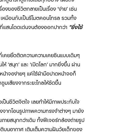
่องของชีวิตกลายเป็นเรื่อง
‘
ง่าย
’
เช่น
เหมือนกับเป็นรีโมตคอนโทรล รวมทั้ง
อเทมที่แสนโดดเด่นจนต้องออกปากว่า
“ยิ่งใช้
ี่เคยยึดติดความความเคยชินแบบเดิมๆ
นให้
‘
สนุก
’
และ
‘
เปิดโลก
’
มากยิ่งขึ้น ผ่าน
้าจอง่ายๆ แค่ใช้ฝ่ามือปาดหน้าจอก็
ถซูมเสียงจากระยะไกลให้ชัดขึ้น
็นชีวิตจิตใจ เลยทำให้มีภาพประทับใจ
หลังจากโอนรูปภาพความทรงจำต่างๆ มายัง
ายสนุกกว่าเดิม ทั้งฟีเจอร์กล้องถ่ายรูป
ิติบนอากาศ เติมเต็มความฝันวัยเด็กของ