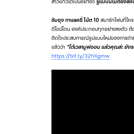
สาวแก้วได้เป็นอย่างดี
รู้แบบนี้ไม่ต้องลั
ซัมซุง กาแลคซี่ โน้ต 10
สมาร์ทโฟนที่ใครๆ
ดีไซน์โดน องค์ประกอบทุกอย่างลงตัว ติดใ
ติดใจประสบการณ์รูปแบบใหม่ของการถ่ายภาพ
แล้วว่า
“ได้เวลามูฟออน แล้วคุณล่ะ ยังร
https://bit.ly/
32
hXgmw