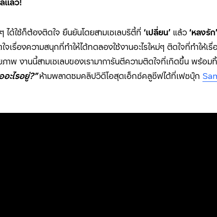
งเลแล้ว
!
 ได้ใช้ก็ต้องติดใจ ยืนยันโดยสามเซเลบริตี้ที่
‘
เปลี่ยน
’
แล้ว
‘
หลงรัก
จเรื่องความสนุกที่ทำให้ได้ทดลองใช้งานอะไรใหม่ๆ ติดใจที่ทำให้เรื
 งานนี้สามเซเลบของเรามาการันตีความติดใจที่เกิดขึ้น พร้อมทิ้งท
ออะไรอยู่?”
ห้ามพลาดชมคลิปวิดีโอสุดเอ็กซ์คลูซีฟได้ที่เฟซบุ๊ก
Sam