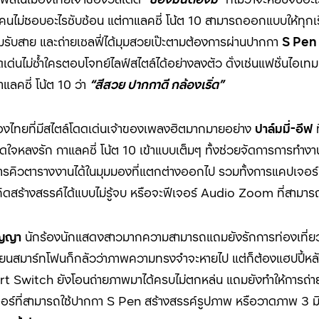
นคนไม่ชอบอะไรซับซ้อน แต่กาแลคซี่ โน้ต
10
สามารถออกแบบให้ทุกเรื
้อมรับสาย และถ่ายเซลฟี่ได้มุมสวยเป๊ะตามต้องการผ่านปากกา
S Pen
ดดเด่นไม่ซ้ำใครตอบโจทย์ไลฟ์สไตล์ได้อย่างลงตัว ดั่งเช่นแฟชั่นไ
าแลคซี่ โน้ต
10
ว่า
“สีสวย ปากกาดี กล้องเริ่ด”
มืองไทยที่มีสไตล์โดดเด่นเจ้าของเพลงฮิตมากมายอย่าง
ปาล์มมี่-อีฟ
ท
ติดใจหลงรัก กาแลคซี่ โน้ต 10
เข้าแบบเต็มๆ ทั้งช่วยจัดการการทำงา
ารคิวตารางงานได้ในมุมมองที่แตกต่างออกไป รวมทั้งการแคปเจอร์หน
สร้างสรรค์ได้แบบไม่รู้จบ หรือจะฟีเจอร์
Audio Zoom
ที่สามาร
ิญญา
นักร้องนักแสดงสาวมากความสามารถแถมยังรักการท่องเที่ยวเป
ี่ยนสมาร์ทโฟนก็กลัวว่าภาพความทรงจำจะหายไป แต่ก็ต้องแฮปปี้
mart Switch
ยังโอนถ่ายภาพมาได้ครบไม่ตกหล่น แถมยังทำให้การถ่ายภ
อร์ที่สามารถใช้ปากกา
S Pen
สร้างสรรค์รูปภาพ หรือวาดภาพ 3 ม