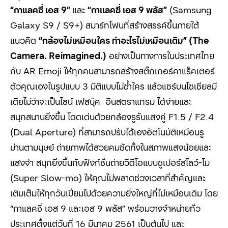
“
กาแลคซี่ เอส
9”
และ
“
กาแลคซี่ เอส
9
พลัส
”
(Samsung
Galaxy S9 / S9+) สมาร์ทโฟนที่สร้างสรรค์ขึ้นภายใต้
แนวคิด
“
กล้องไม่เหมือนใคร ทำอะไรไม่เหมือนเดิม
” (The
Camera. Reimagined.)
อย่างเป็นทางการในประเทศไทย
กับ AR Emoji ให้ทุกคนสามารถสร้างสติ๊กเกอร์คาแร็คเตอร์
ตัวคุณเองในรูปแบบ 3 มิติแบบไม่ซ้ำใคร แล้วแชร์บนโซเชียลมี
เดียไม่ว่าจะเป็นไลน์ เฟสบุ๊ค อินสตราแกรม ได้ง่ายและ
สนุกสนานยิ่งขึ้น โดดเด่นด้วยกล้องรูรับแสงคู่ F1.5 / F2.4
(Dual Aperture) ที่สามารถปรับได้เองอัตโนมัติเหมือนรู
ม่านตามนุษย์ ถ่ายภาพได้สวยคมชัดทั้งในสภาพแสงน้อยและ
แสงจ้า สนุกยิ่งขึ้นกับฟังก์ชั่นถ่ายวีดีโอแบบซูเปอร์สโลว์-โม
(Super Slow-mo) ให้คุณไม่พลาดช่วงเวลาที่สำคัญและ
เติมเต็มให้ทุกวันเปี่ยมไปด้วยความยิ่งใหญ่ที่ไม่เหมือนเดิม โดย
“กาแลคซี่ เอส 9 และเอส 9 พลัส” พร้อมวางจำหน่ายทั่ว
ประเทศตั้งแต่วันที่ 16 มีนาคม 2561 เป็นต้นไป และ