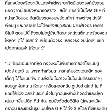
ที่แสงน้อยหรือจะเป็นแสงจ้าใต้พระอาทิตย์โดยตรงก็ยังสวย
นอกจากนี้ ชมยังสามารถสร้าง สติ๊กเกอร์ที่เป็นไฟล์ GIF ที่
หน้าเหมือนชม อัดเสียงของชมพร้อมทำท่าทางต่างๆ ส่งให้
พื่อนๆ และครอบครัวได้อย่างสนุกสนาน ผ่านฟีเจอร์ เออาร์
อีโมจิ ตอนไปนี้ ถึงชมไม่อยู่บ้านก็สามารถส่งสติ๊กเกอร์ของชม
ให้ลูกๆ ดูได้ เรียกว่าเหมือนตัวจริง เสียงจริง จนน้องๆ แยก
ไม่ออกเลยค่ะ (หัวเราะ)”
“แต่ที่ชมชอบมากที่สุด คงจะหนีไม่พ้นการถ่ายวิดีโอแบบซู
เปอร์ สโลว์-โม เพราะทำให้ชมสามารถเก็บช่วงเวลาดีๆ ของ
เด็กๆ ได้ในแบบที่พิเศษยิ่งขึ้น ไม่ว่าจะเป็นโมเม้นต์ธรรมดาๆ
แบบลูกหัดคลาน หัวเราะ หรือเผลอหลับ ซูเปอร์ สโลว์-โม ก็
ช่วยให้ช่วงเวลาน่าประทับใจในทุกวันเหล่านี้น่าจดจำและมีลูก
เล่นมากขึ้นไปอีก ที่สำคัญ ชมยังตัดต่อวิดีโอ ใส่เพลงแบ็ค
กราวน์ และแชร์ในรูปแบบไฟล์ GIF ได้ถึง 3 สไตล์ ทั้งแบบเดิน