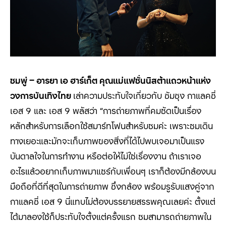
ชมพู่
–
อารยา เอ ฮาร์เก็ต คุณแม่แฟชั่นนิสต้าแถวหน้าแห่ง
วงการบันเทิงไทย
เล่าความประทับใจเกี่ยวกับ ซัมซุง กาแลคซี่
เอส 9 และ เอส 9 พลัสว่า “การถ่ายภาพที่คมชัดเป็นเรื่อง
หลักสำหรับการเลือกใช้สมาร์ทโฟนสำหรับชมค่ะ เพราะชมเดิน
ทางเยอะและมักจะเก็บภาพของสิ่งที่ได้ไปพบเจอมาเป็นแรง
บันดาลใจในการทำงาน หรือต่อให้ไม่ใช่เรื่องงาน ถ้าเราเจอ
อะไรแล้วอยากเก็บภาพมาแชร์กับเพื่อนๆ เราก็ต้องมีกล้องบน
มือถือที่ดีที่สุดในการถ่ายภาพ ซึ่งกล้อง พร้อมรูรับแสงคู่จาก
กาแลคซี่ เอส 9 นี่แทบไม่ต้องบรรยายสรรพคุณเลยค่ะ ตั้งแต่
ได้มาลองใช้ก็ประทับใจตั้งแต่ครั้งแรก ชมสามารถถ่ายภาพใน