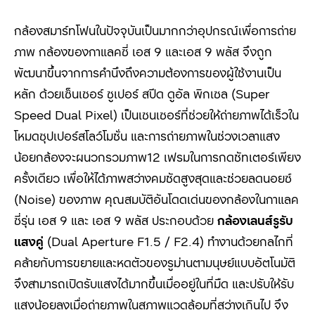
กล้องสมาร์ทโฟนในปัจจุบันเป็นมากกว่าอุปกรณ์เพื่อการถ่าย
ภาพ กล้องของกาแลคซี่ เอส 9 และเอส 9 พลัส จึงถูก
พัฒนาขึ้นจากการคำนึงถึงความต้องการของผู้ใช้งานเป็น
หลัก ด้วยเซ็นเซอร์ ซูเปอร์ สปีด ดูอัล พิกเซล (Super
Speed Dual Pixel) เป็นเซนเซอร์ที่ช่วยให้ถ่ายภาพได้เร็วใน
โหมดซุปเปอร์สโลว์โมชั่น และการถ่ายภาพในช่วงเวลาแสง
น้อยกล้องจะผนวกรวมภาพ12 เฟรมในการกดชัทเตอร์เพียง
ครั้งเดียว เพื่อให้ได้ภาพสว่างคมชัดสูงสุดและช่วยลดนอยซ์
(Noise) ของภาพ คุณสมบัติอันโดดเด่นของกล้องในกาแลค
ซี่รุ่น เอส 9 และ เอส 9 พลัส ประกอบด้วย
กล้องเลนส์รูรับ
แสงคู่
(Dual Aperture F1.5 / F2.4) ทำงานด้วยกลไกที่
คล้ายกับการขยายและหดตัวของรูม่านตามนุษย์แบบอัตโนมัติ
จึงสามารถเปิดรับแสงได้มากขึ้นเมื่ออยู่ในที่มืด และปรับให้รับ
แสงน้อยลงเมื่อถ่ายภาพในสภาพแวดล้อมที่สว่างเกินไป จึง