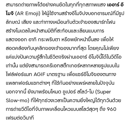
สามารถถ่ายภาพได้อย่างคมชัดในทุกที่ทุกสภาพแสง
เออาร์ อี
โมจิ
(AR Emoji) ให้ผู้ใช้งานสร้างอีโมจิบ่งบอกอารมณ์ที่มีรูป
ลักษณ์ เสียง และท่าทางเหมือนกับตัวเจ้าของสมาร์ทโฟน
สร้างโมเดลใบหน้าสามมิติที่สะท้อนและเลียนแบบการ
แสดงออก อาทิ กระพริบตา หรือพยักหน้าขึ้นลง เพื่อให้
สอดคล้องกับบุคลิกของเจ้าของมากที่สุด โดยคุณไม่เพียง
แค่แบ่งปันความรู้สึกในชีวิตจริงผ่านเออาร์ อีโมจินี้ได้ในวีดีโอ
เท่านั้น แต่ยังสามารถครีเอทสติ๊กเกอร์หลากหลายรูปแบบใน
ไฟล์ฟอร์แมท AGIF มาตรฐาน เพื่อแชร์อีโมจิของตนทาง
แพลทฟอร์มแชทต่างๆ ที่ใช้กันอย่างแพร่หลายในปัจจุบัน
นอกจากนี้ ยังมาพร้อมโหมด ซูเปอร์ สโลว์-โม (Super
Slow-mo) ที่ให้ทุกช่วงเวลาเป็นความยิ่งใหญ่ได้ทุกวันด้วย
การถ่ายวีดีโอที่จับภาพเคลื่อนไหวแบบสโลว์สุดๆ ถึง 960
เฟรมต่อวินาที