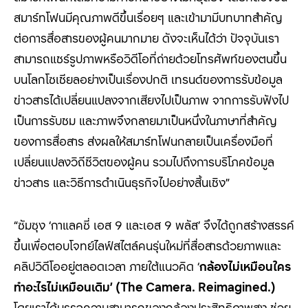
สมาร์ทโฟนมีคุณภาพดีขึ้นเรื่อยๆ และเข้ามามีบทบาทสำคัญ
ต่อการสื่อสารของผู้คนมากมาย ดังจะเห็นได้ว่า ปัจจุบันเรา
สามารถแชร์รูปภาพหรือวิดีโอที่ถ่ายด้วยโทรศัพท์ของตนขึ้น
บนโลกโซเชียลอย่างเป็นเรื่องปกติ เทรนด์ของการรับข้อมูล
ข่าวสารได้เปลี่ยนแปลงจากเสียงไปเป็นภาพ จากการรับฟังไป
เป็นการรับชม และภาพจึงกลายมาเป็นหนึ่งในภาษาที่สำคัญ
ของการสื่อสาร ส่งผลให้สมาร์ทโฟนกลายเป็นเครื่องมือที่
เปลี่ยนแปลงวิถีชีวิตของผู้คน รวมไปถึงการบริโภคข้อมูล
ข่าวสาร และวิธีการดำเนินธุรกิจไปอย่างสิ้นเชิง”
“ซัมซุง ‘กาแลคซี่ เอส 9 และเอส 9 พลัส’ จึงได้ถูกสร้างสรรค์
ขึ้นเพื่อตอบโจทย์ไลฟ์สไตล์คนรุ่นใหม่ที่สื่อสารด้วยภาพและ
คลิปวิดีโออยู่ตลอดเวลา ภายใต้แนวคิด ‘
กล้องไม่เหมือนใคร
ทำอะไรไม่เหมือนเดิม
’ (The Camera. Reimagined.)
โดยเราได้บรรจุความสามารถของกล้องประสิทธิภาพสูง ช่วย