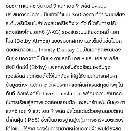
ซัมซุง กาแลคซี่ รุ่น เอส 9 และ เอส 9 พลัส ยังมอบ
ประสบการณ์ความเป็นเทิงได้แบบ 360 องศา ด้วยระบบเสียง
ระดับพรีเมียมในลำโพงสเตอริโอถึง 2 ตัว ที่ได้รับการปรับ
แต่งเสียงโดยเอเคจี (AKG) รองรับระบบเสียงดอลบี้ แอท
โมส (Dolby Atmos) แบบรอบทิศทาง และเต็มอิ่มขึ้นไปอีก
ด้วยหน้าจอแบบ Infinity Display อันเป็นเอกลักษณ์ของ
ซัมซุง นอกจากนี้ ซัมซุง กาแลคซี่ เอส 9 และ เอส 9 พลัส
ยังมี บิ๊กซ์บี้ (Bixby) แพลทฟอร์มอัจฉริยะของซัมซุง
เวอร์ชั่นล่าสุดที่ติดตั้งไว้ในกล้อง ให้ผู้ใช้งานสามารถค้นหา
ข้อมูลต่างๆ แปลภาษาต่างประเทศและผันค่าเงินสกุลต่างๆ ได้
ทันที ด้วยฟังก์ชั่น Live Translation พร้อมความสามารถ
ในการเรียนรู้สภาพแวดล้อมรอบตัว และสมาร์ทโฟน ซัมซุง กา
แลคซี่ เอส 9 และ เอส 9 พลัส ยังโดดเด่นด้วยคุณสมบัติกัน
น้ำกันฝุ่น (IP68) ซึ่งเป็นมาตรฐานสูงสุด การชาร์จแบตเตอรี่
ได้ไวแบบไร้สาย รองรับการขยายหน่วยความจำเพิ่มได้สูงสุด