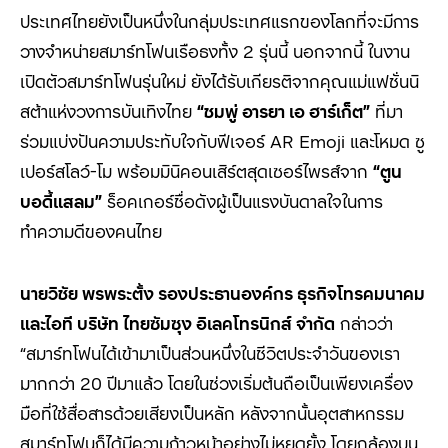
ประเทศไทยยังเป็นหนึ่งในกลุ่มประเทศแรกของโลกที่จะมีการ
วางจำหน่ายสมาร์ทโฟนเรือธงทั้ง 2 รุ่นนี้ นอกจากนี้ ในงาน
เปิดตัวสมาร์ทโฟนรุ่นใหม่ ยังได้รับเกียรติจากคุณแม่แฟชั่นนิ
สต้าแห่งวงการบันเทิงไทย
“
ชมพู่ อารยา เอ ฮาร์เก็ต
”
ที่มา
ร่วมแบ่งปันความประทับใจกับฟีเจอร์ AR Emoji และโหมด ซู
เปอร์สโลว์-โม พร้อมมินิคอนเสิร์ตสุดเซอร์ไพรส์จาก
“
ตูน
บอดี้แสลม
”
ร็อคเกอร์ชื่อดังผู้เป็นแรงบันดาลใจในการ
ทำความดีของคนไทย
นายวิชัย พรพระตั้ง รองประธานองค์กร ธุรกิจโทรคมนาคม
และไอที บริษัท ไทยซัมซุง อิเลคโทรนิกส์ จำกัด
กล่าวว่า
“สมาร์ทโฟนได้เข้ามาเป็นส่วนหนึ่งในชีวิตประจำวันของเรา
มากกว่า 20 ปีมาแล้ว โดยในช่วงเริ่มต้นถือเป็นเพียงเครื่อง
มือที่ใช้สื่อสารด้วยเสียงเป็นหลัก หลังจากนั้นอุตสาหกรรม
สมาร์ทโฟนก็ได้มีความก้าวหน้าอย่างไม่หยุดยั้ง โดยกล้องบน