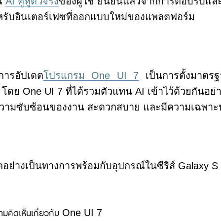
็น
AI
คู่หูตัวจริง
ของผู้ใช้ ยืนยันแล้วจากการตอบรับและ
ำหรับอินเตอร์เฟซที่ออกแบบใหม่ของแพลตฟอร์ม
ัวการอัปเดต
โปรแกรม
One
UI 7
เป็นการตั้งมาตร
ัน โดย
One
UI 7
ที่ได้รวมตัวแทน
AI
เข้าไว้ด้วยกันอ
วามซับซ้อนของงาน สะดวกสบาย และมีความเฉพาะบ
ตอย่างเป็นทางการพร้อมกับอุปกรณ์ในซีรีส์
Galaxy S
มคิดเห็นเกี่ยวกับ
One UI
7