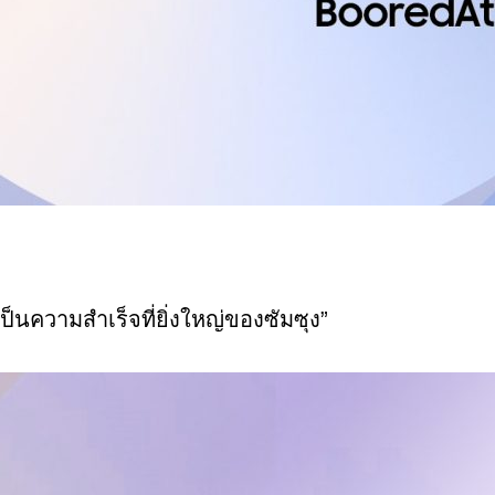
็นความสำเร็จที่ยิ่งใหญ่ของซัมซุง
”