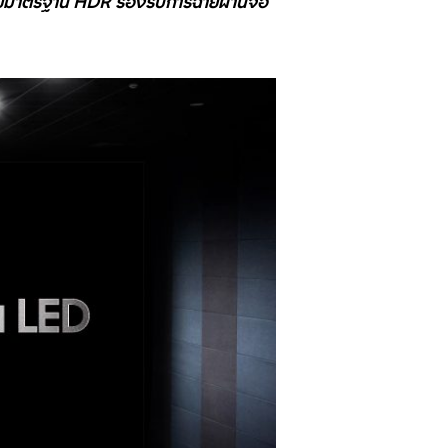
้วยมาตรฐาน HDR รองรับการฉายผ่านจอ