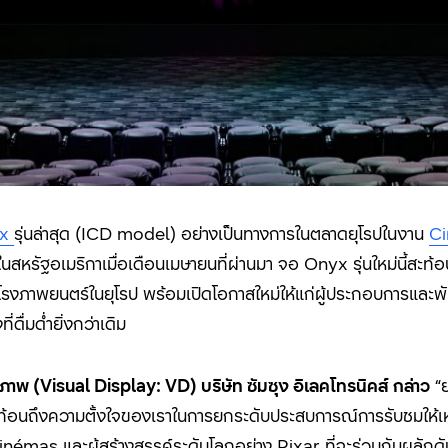
yx
รุ่นล่าสุด (ICD model) อย่างเป็นทางการในตลาดยุโรปในงาน
C
หรัฐอเมริกาเมื่อเดือนเมษายนที่ผ่านมา จอ Onyx รุ่นใหม่นี้สะท้
บโรงภาพยนตร์ในยุโรป พร้อมเปิดโอกาสใหม่ให้แก่ผู้ประกอบการแล
ดื่มด่ำยิ่งกว่าเดิม
ภาพ (Visual Display: VD) บริษัท ซัมซุง อิเลคโทรนิคส์ กล่าว
“ย
ะท้อนถึงความตั้งใจของเราในการยกระดับประสบการณ์การรับชมให้เ
inémas และผู้สร้างสรรค์ระดับโลกอย่าง Pixar ที่จะร่วมกันผลั