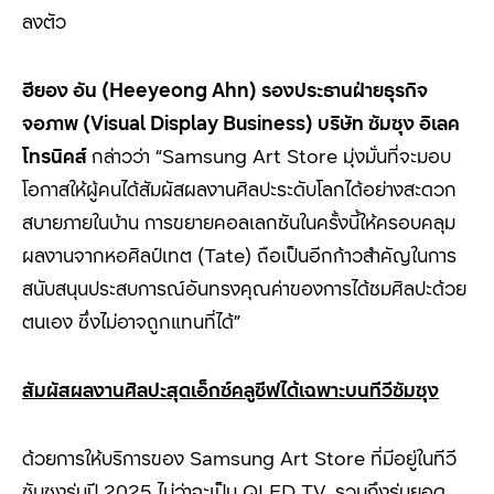
ลงตัว
ฮียอง อัน (
Heeyeong Ahn)
รองประธานฝ่ายธุรกิจ
จอภาพ (
Visual Display Business)
บริษัท ซัมซุง อิเลค
โทรนิคส์
กล่าวว่า “Samsung Art Store
มุ่งมั่นที่จะมอบ
โอกาสให้ผู้คนได้สัมผัสผลงานศิลปะระดับโลกได้อย่างสะดวก
สบายภายในบ้าน การขยายคอลเลกชันในครั้งนี้ให้ครอบคลุม
ผลงานจาก
หอศิลป์เทต (Tate)
ถือเป็นอีกก้าวสำคัญในการ
สนับสนุนประสบการณ์อันทรงคุณค่าของการได้ชมศิลปะด้วย
ตนเอง ซึ่งไม่อาจถูกแทนที่ได้
”
สัมผัสผลงานศิลปะสุดเอ็กซ์คลูซีฟได้เฉพาะบนทีวีซัมซุง
ด้วยการให้บริการของ Samsung Art Store
ที่มีอยู่ในทีวี
ซัมซุงรุ่นปี
2025
ไม่ว่าจะเป็น
QLED TV,
รวมถึงรุ่นยอด