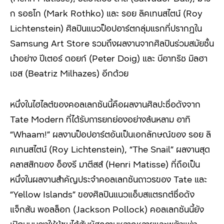
ก รอธโก (
Mark Rothko)
และ รอย ลิคเทนสไตน์ (
Roy
Lichtenstein)
ศิลปินแนวป็อปอาร์ตกลุ่มแรกที่ปรากฏใน
Samsung Art Store
รวมถึงผลงานจากศิลปินร่วมสมัยชั้น
นำอย่าง ปีเตอร์ ดอยก์ (
Peter Doig)
และ บีอาทริซ มิลฮา
เซส (
Beatriz Milhazes)
อีกด้วย
หนึ่งในไฮไลต์ของคอลเลกชันนี้คือผลงานศิลปะชื่อดังจาก
Tate Modern
ที่ได้รับการยกย่องอย่างล้นหลาม อาทิ
“Whaam!”
ผลงานป็อปอาร์ตอันเป็นเอกลักษณ์ของ รอย ลิ
คเทนสไตน์ (
Roy Lichtenstein), “The Snail”
ผลงานสุด
คลาสสิกของ อ็องรี มาตีสส์ (
Henri Matisse)
ที่ถือเป็น
หนึ่งในผลงานสำคัญประจำคอลเลกชันถาวรของ
Tate
และ
“Yellow Islands”
ของศิลปินแนวแอ็บสแตรกต์ชื่อดัง
แจ็กสัน พอลล็อก (
Jackson Pollock)
คอลเลกชันนี้ยัง
เปิดมุมมองให้ผู้ชมได้สัมผัสความหลากหลายและพลังแห่ง