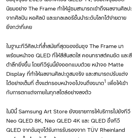
นิยมอย่าง
The Frame
ทำให้ผู้ชมสามารถเข้าถึงผลงานศิลปะ
จากศิลปิน
หอศิลป์ และแกลเลอรีชั้นนำระดับโลกได้ง่ายดาย
ยิ่งกว่าที่เคย
ในฐานะทีวีศิลปะที่ล้ำสมัยที่สุดของซัมซุง The Frame
มา
พร้อมหน้าจอ
QLED
ที่ให้สีสันสดใส คอนทราสต์คมชัด และสี
ดำลึกยิ่งขึ้น โดยทีวีรุ่นนี้ยังออกแบบด้วย หน้าจอ
Matte
Display
ที่ทำให้ผลงานศิลปะดูสมจริง และสามารถปรับแต่ง
1
ได้อย่างเต็มที่ ตั้งแต่กรอบหน้าจอไปจนถึงขนาด
เพื่อให้เข้า
กับการตกแต่งภายในทุกสไตล์อย่างลงตัว
ในปีนี้ Samsung Art Store
ยังขยายการให้บริการไปยังทีวี
Neo QLED 8K, Neo QLED 4K
และ
QLED ซึ่งทีวี
QLED จากซัมซุงได้รับการรับรองจาก TÜV Rheinland