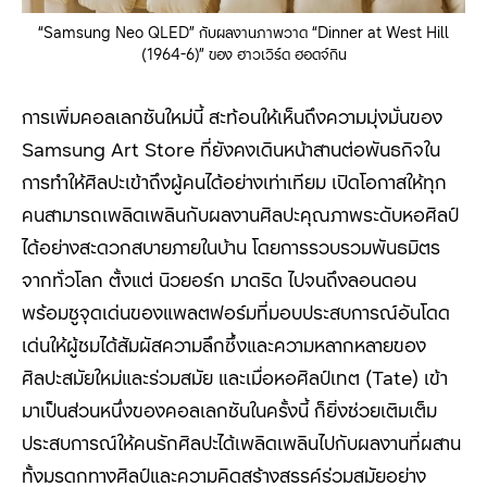
“Samsung Neo QLED” กับผลงานภาพวาด “Dinner at West Hill
(1964-6)” ของ ฮาวเวิร์ด ฮอดจ์กิน
การเพิ่มคอลเลกชันใหม่นี้ สะท้อนให้เห็นถึงความมุ่งมั่นของ
Samsung Art Store
ที่ยังคงเดินหน้าสานต่อพันธกิจใน
การทำให้ศิลปะเข้าถึงผู้คนได้อย่างเท่าเทียม เปิดโอกาสให้ทุก
คนสามารถเพลิดเพลินกับผลงานศิลปะคุณภาพระดับ
หอศิลป์
ได้อย่างสะดวกสบายภายในบ้าน โดยการรวบรวมพันธมิตร
จากทั่วโลก ตั้งแต่ นิวยอร์ก มาดริด ไปจนถึงลอนดอน
พร้อมชูจุดเด่นของแพลตฟอร์มที่มอบประสบการณ์อันโดด
เด่นให้ผู้ชมได้สัมผัสความลึกซึ้งและความหลากหลายของ
ศิลปะสมัยใหม่และร่วมสมัย และเมื่อหอศิลป์เทต (Tate)
เข้า
มาเป็นส่วนหนึ่งของคอลเลกชันในครั้งนี้ ก็ยิ่งช่วยเติมเต็ม
ประสบการณ์ให้คนรักศิลปะได้เพลิดเพลินไปกับผลงานที่ผสาน
ทั้งมรดกทางศิลป์และความคิดสร้างสรรค์ร่วมสมัยอย่าง