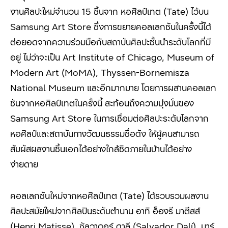
งานศิลปะใหม่จำนวน 15
ชิ้นจาก
หอศิลป์เทต (Tate)
ไว้บน
Samsung Art Store
ซึ่งการขยายคอลเลกชันในครั้งนี้ได้
ต่อยอดจากความร่วมมือกับสถาบันศิลปะชั้นนำระดับโลกที่มี
อยู่ ไม่ว่าจะเป็น
Art Institute of Chicago, Museum of
Modern Art (MoMA), Thyssen-Bornemisza
National Museum
และอีกมากมาย โดยการผสานคอลเลก
ชันจาก
หอศิลป์เทตในครั้งนี้ สะท้อนถึงความมุ่งมั่นของ
Samsung Art Store
ในการเชื่อมต่อศิลปะระดับโลกจาก
หอศิลป์และสถาบันทางวัฒนธรรมชื่อดัง ให้ผู้คนสามารถ
สัมผัสผลงานชิ้นเอกได้อย่างใกล้ชิดภายในบ้านได้อย่าง
ง่ายดาย
คอลเลกชันใหม่จากหอศิลป์เทต (Tate)
ได้รวบรวมผลงาน
ศิลปะสมัยใหม่จากศิลปินระดับตำนาน อาทิ อ็องรี มาตีสส์
(
Henri Matisse),
ซัลวาดอร์ ดาลี (
Salvador Dalí),
มาร์