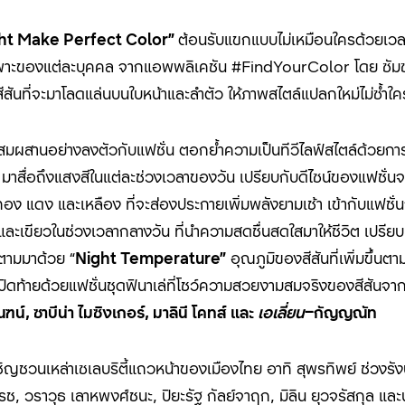
ht Make Perfect Color”
ต้อนรับแขกแบบไม่เหมือนใครด้วยเ
าะของแต่ละบุคคล จากแอพพลิเคชัน #FindYourColor โดย ซัมซุง 
สีสันที่จะมาโลดแล่นบนใบหน้าและลำตัว ให้ภาพสไตล์แปลกใหม่ไม่ซ้ำใค
มผสานอย่างลงตัวกับแฟชั่น ตอกย้ำความเป็นทีวีไลฟ์สไตล์ด้วยกา
 มาสื่อถึงแสงสีในแต่ละช่วงเวลาของวัน เปรียบกับดีไซน์ของแฟชั่นจ
ง แดง และเหลือง ที่จะส่องประกายเพิ่มพลังยามเช้า เข้ากับแฟชั
ะเขียวในช่วงเวลากลางวัน ที่นำความสดชื่นสดใสมาให้ชีวิต เปรียบ
ามมาด้วย “
Night Temperature
”
อุณภูมิของสีสันที่เพิ่มขึ้นต
ปิดท้ายด้วยแฟชั่นชุดฟินาเล่ที่โชว์ความสวยงามสมจริงของสีสันจาก
์, ซาบีน่า ไมซิงเกอร์, มาลินี โคทส์ และ
เอเลี่ยน
–
กัญญณัท
ิญชวนเหล่าเซเลบริตี้แถวหน้าของเมืองไทย อาทิ สุพรทิพย์ ช่วงรัง
าโรช, วราวุธ เลาหพงศ์ชนะ, ปิยะรัฐ กัลย์จาฤก, มิลิน ยุวจรัสกุล 