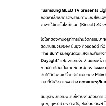
“Samsung QLED TV presents Lig
ลวดลายป๊อปอาร์ตพร้อมภาพและสีสันเฉพ
ภาพที่ใช้เทคโนโลยีคิเนค (Kinect) สร้าง
ไฮไลท์ของงานอยู่ที่การนำนวัตกรรมมาผส
ชัดเจนสมจริงของ ซัมซุง คิวแอลอีดี ทีวี
The Sun
”
รับอรุณด้วยแสงและสีอย่างทอ
Daylight
”
แสดงความจัดจ้านของสีฟ้า แล
ลายปรินท์อันเป็นเอกลักษณ์ของ
Issue
ต
กันได้ดีกับลุคเปรี้ยวซ่าในแบบของ
Milin
แบบที่กำลังมาแรงอย่าง
ออกแบบ-ชุติมณฑน
ซัมซุงเพิ่มความพิเศษให้กับงานด้วยการเช
ยุคล, อุษณีย์ มหากิจศิริ, สมบัษร ถิระส