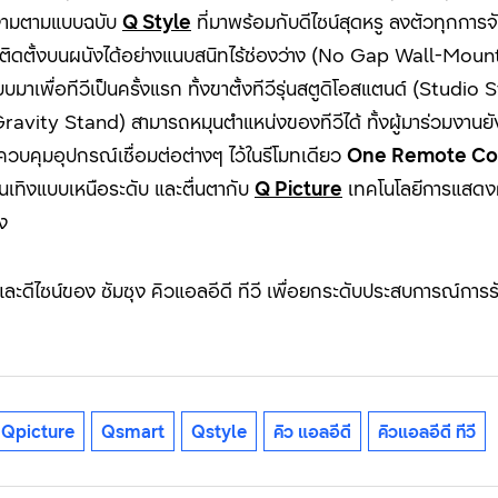
งดงามตามแบบฉบับ
Q Style
ที่มาพร้อมกับดีไซน์สุดหรู ลงตัวทุกการจ
ดตั้งบนผนังได้อย่างแนบสนิทไร้ช่องว่าง (No Gap Wall-Mount) อี
บมาเพื่อทีวีเป็นครั้งแรก ทั้งขาตั้งทีวีรุ่นสตูดิโอสแตนด์ (Studio
 (Gravity Stand) สามารถหมุนตำแหน่งของทีวีได้ ทั้งผู้มาร่วมงานย
รควบคุมอุปกรณ์เชื่อมต่อต่างๆ ไว้ในรีโมทเดียว
One Remote Co
เทิงแบบเหนือระดับ และตื่นตากับ
Q Picture
เทคโนโลยีการแสดงผลภ
ง
ดีไซน์ของ ซัมซุง คิวแอลอีดี ทีวี เพื่อยกระดับประสบการณ์การรับชม
Qpicture
Qsmart
Qstyle
คิว แอลอีดี
คิวแอลอีดี ทีวี