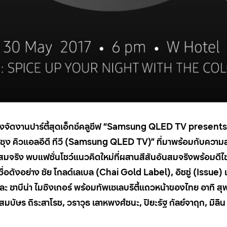
ุงจัดงานปาร์ตี้สุดเอ็กซ์คลูซีฟ
“Samsung QLED TV presents 
ง คิวแอลอีดี ทีวี (
Samsung QLED TV
)” ที่มาพร้อมกับความ
ริง พบแฟชั่นโชว์แนวคิดใหม่ที่ผสานสีสันอันสมจริงพร้อมดีไซน์เร
อดังอย่าง ชัย โกลด์เลเบล (
Chai Gold Label
)
,
อิชชู่ (
Issue)
ะ ซาบีน่า ไมซิงเกอร์ พร้อมทัพเซเลบริตี้แถวหน้าของไทย อาทิ สุ
ริ, สมบัษร ถิระสาโรช, วราวุธ เลาหพงศ์ชนะ, ปิยะรัฐ กัลย์จาฤก, มิ