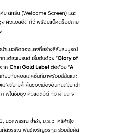
วลคัม สกรีน (Welcome Screen) และ
คิวแอลอีดี ทีวี พร้อมแบ็คดร็อปถ่าย
ร
รนำแนวคิดของแสงที่สร้างสีสันสมบูรณ์
ากแต่ละแบรนด์ เริ่มต้นด้วย “
Glory of
่นจาก
Chai Gold Label
ต่อด้วย “
A
เทียบกับคอลเลคชั่นที่มาพร้อมสีสันและ
ามแสงสียามค่ำคืนของเมืองอันทันสมัย เข้า
ภาพในซัมซุง คิวแอลอีดี ทีวี ผ่านนาง
ษี, นวลพรรณ ล่ำซำ, ม.ร.ว. ศรีคำรุ้ง
และนภัสวรรณ พันธ์เจริญวรกุล ร่วมสัมผัส