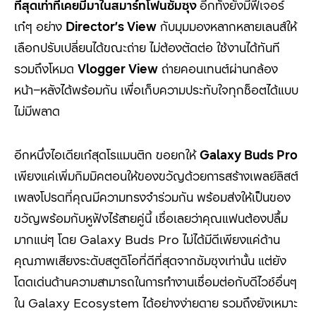
ที่สุดเท่าที่เคยมีมา
ในสมาร์ทโฟนซัมซุง
อีกทั้งยังมีฟีเจอร์
เก๋ๆ อย่าง
Director’s View
กับมุมมองหลากหลายเลนส์ให้
เลือกปรับเปลี่ยนได้ขณะถ่าย ไม่ต้องตัดต่อ ใช้งานได้ทันที
รวมถึงโหมด
Vlogger View
ถ่ายคอนเทนต์ผ่านกล้อง
หน้า
–
หลังได้พร้อมกัน เพื่อเก็บความประทับใจทุกช็อตได้แบบ
ไม่มีพลาด
อีกหนึ่งไอเดียเก๋สุดโรแมนติก ขอยกให้
Galaxy Buds Pro
เพียงแค่เพิ่มกิมมิคตอนให้ของขวัญด้วยการสร้างเพลย์ลิสต์
เพลงโปรดที่คุณมีความทรงจำร่วมกัน พร้อมส่งให้เป็นของ
ขวัญพร้อมกับหูฟังไร้สายคู่นี้ เชื่อเลยว่าคุณแฟนต้องปลื้ม
มากแน่ๆ โดย
Galaxy Buds Pro
ไม่ได้มีดีเพียงแค่ด้าน
คุณภาพเสียงระดับสตูดิโอที่ดีที่สุดจากซัมซุงเท่านั้น แต่ยัง
โดดเด่นด้านความสามารถในการทำงานเชื่อมต่อกับดีไวซ์อื่นๆ
ใน
Galaxy Ecosystem
ได้อย่างง่ายดาย รวมถึงยังเหมาะ