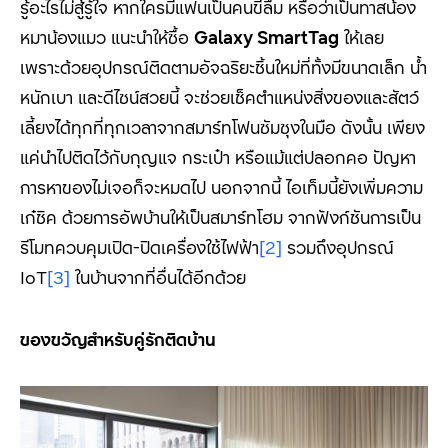
รู้อะไรไม่สู้รู้ใจ หากใครมีแฟนเป็นคนขี้ลืม หรือว่าเป็นทาสน้อง
หมาน้องแมว แนะนำให้ซื้อ
Galaxy SmartTag
ให้เลย
เพราะด้วย
อุปกรณ์ติดตามอัจฉริยะชิ้นใหม่ที่ทั้งมีขนาดเล็ก น้ำ
หนักเบา และดีไซน์สวยนี้ จะช่วยเช็คตำแหน่งสิ่งของและสัตว์
เลี้ยงได้ทุกที่ทุกเวลาจากสมาร์ทโฟนซัมซุงในมือ ดังนั้น เพียง
แค่นำไปติดไว้กับกุญแจ กระเป๋า หรือแม้แต่ปลอกคอ ปัญหา
การหาของไม่เจอก็จะหมดไป นอกจากนี้ ไอเท็มนี้ยังเพิ่มความ
เก๋ชิค ด้วยการอัพบ้านให้เป็นสมาร์ทโฮม จากฟังก์ชันการเป็น
รีโมทควบคุมเปิด-
ปิดเครื่องใช้ไฟฟ้า
[2]
รวมถึงอุปกรณ์
IoT
[3]
ในบ้านจากที่อื่นได้อีกด้วย
ของขวัญสำหรับคู่รักติดบ้าน