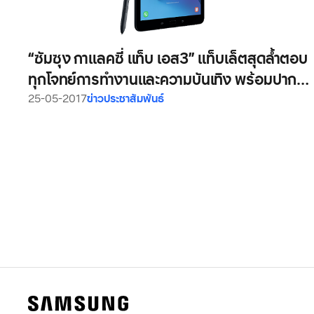
“ซัมซุง กาแลคซี่ แท็บ เอส3” แท็บเล็ตสุดล้ำตอบ
ทุกโจทย์การทำงานและความบันเทิง พร้อมปากกา
S Pen ดีไซน์ใหม่
25-05-2017
ข่าวประชาสัมพันธ์