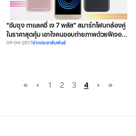
“ซัมซุง กาแลคซี่ เจ 7 พลัส” สมาร์ทโฟนกล้องคู่
ในราคาสุดคุ้ม เอาใจคนชอบถ่ายภาพด้วยฟีเจอร์
Selfie Focus และ Live Focus ให้คุณถ่ายภาพ
09-04-2017
ข่าวประชาสัมพันธ์
แบบหน้าชัด หลังละลายได้ทั้งกล้องหน้า และ
กล้องหลัง จองได้แล้วตั้งแต่วันนี้ – 17 กันยายน
1
2
3
4