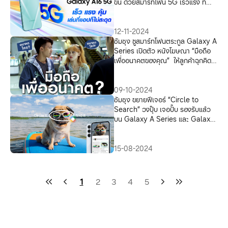
ขั้น ด้วยสมาร์ทโฟน 5G เร็วแรง ที่
ราคาดีที่สุด
12-11-2024
ซัมซุง ชูสมาร์ทโฟนตระกูล Galaxy A
Series เปิดตัว หนังโฆษณา “มือถือ
เพื่ออนาคตของคุณ” ให้ลูกค้าฉุกคิด
ถึงอนาคตก่อนตัดสินใจซื้อ
09-10-2024
ซัมซุง ขยายฟีเจอร์ “Circle to
Search” วงปุ๊บ เจอปั๊บ รองรับแล้ว
บน Galaxy A Series และ Galaxy
Tab S9 FE Series
15-08-2024
1
2
3
4
5