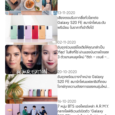
13-11-2020
เสียงตอบรับจากสื่อทั่วโลกต่อ
Galaxy S20 FE สมาร์ทโฟนระดับ
พรีเมียม ในราคาที่เข้าถึงได้
02-11-2020
ซัมซุงร่วมแชร์ไอเดียให้คุณกล้าเป็น
‘ที่สุด’ ในสิ่งที่ใช่ ผ่านแรงบันดาลใจของ
3 ตัวแทนคนยุคใหม่ “ติช่า – เจมส์ –
คิทตี้”
20-10-2020
ซัมซุงพร้อมวางจำหน่าย Galaxy
S20 FE สมาร์ทโฟนแฟลกชิปที่ตอบ
โจทย์ทุกความต้องการของคนรุ่นใหม่
ในราคาที่ใช่
16-10-2020
7 หนุ่ม BTS เซอไพรซ์เหล่า A.R.M.Y.
กลางไลฟ์อีเวนต์เปิดตัว ‘Galaxy