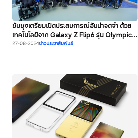
ซัมซุงเตรียมเปิดประสบการณ์อันน่าจดจำ ด้วย
เทคโนโลยีจาก Galaxy Z Flip6 รุ่น Olympic
Edition ในงานกีฬาพาราลิมปิกเกมส์ ปารีส
27-08-2024
ข่าวประชาสัมพันธ์
2024