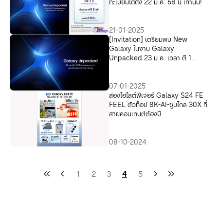
ทะเบียนได้ถึง 22 ม.ค. 68 นี้ เท่านั้น!
21-01-2025
[Invitation] เตรียมพบ New
Galaxy ในงาน Galaxy
Unpacked 23 ม.ค. เวลา ตี 1
พร้อมกัน สัมผัสประสบการณ์ขั้นกว่า
ของ Galaxy AI ที่จะมาเป็นผู้ช่วยส่วน
ตัวคนใหม่ของคนไทยเร็วๆ นี้
07-01-2025
ส่องไฮไลต์ฟีเจอร์ Galaxy S24 FE
FEEL ตัวท็อป 8K-AI-ซูมไกล 30X ที่
สายคอนเทนต์ต้องมี
08-10-2024
1
2
3
4
5