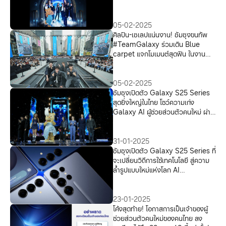
สกาย-นานิ, โบกี้ ไลอ้อน,อิ้งค์, น้องเนย
Butterbear และตูน บอดี้ส
แลม เซอร์ไพรส์โชว์สุดอลังในงาน
05-02-2025
“Galaxy S25 | Here AI am
ศิลปิน-เซเลปแน่นงาน! ซัมซุงขนทัพ
Music Fest”
#TeamGalaxy ร่วมเดิน Blue
carpet แจกโมเมนต์สุดฟิน ในงาน
“Galaxy S25 | Here AI am
Music Fest”
05-02-2025
ซัมซุงเปิดตัว Galaxy S25 Series
สุดยิ่งใหญ่ในไทย โชว์ความเก่ง
Galaxy AI ผู้ช่วยส่วนตัวคนใหม่ ผ่าน
งานดนตรี ร่วมกับคนดัง
#TeamGalaxy ในงาน “Here AI
am Music Fest”
31-01-2025
ซัมซุงเปิดตัว Galaxy S25 Series ที่
จะเปลี่ยนวิถีการใช้เทคโนโลยี สู่ความ
ล้ำรูปแบบใหม่แห่งโลก AI
Phone ด้วย Galaxy AI ผู้ช่วยส่วน
ตัวคนใหม่ของคนไทย
23-01-2025
โค้งสุดท้าย! โอกาสการเป็นเจ้าของผู้
ช่วยส่วนตัวคนใหม่ของคนไทย ลง