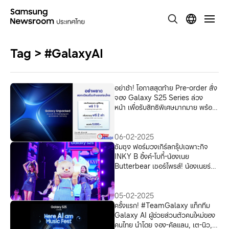
Tag > #GalaxyAI
อย่าช้า! โอกาสสุดท้าย Pre-order สั่ง
จอง Galaxy S25 Series ล่วง
หน้า เพื่อรับสิทธิพิเศษมากมาย พร้อม
เป็นเจ้าของผู้ช่วยคนใหม่ก่อนใคร
06-02-2025
ซัมซุง ฟอร์มวงเกิร์ลกรุ๊ปเฉพาะกิจ
INKY B อิ้งค์-โบกี้-น้องเนย
Butterbear เซอร์ไพรส์! น้องเนยร่วม
ฟีทเจอร์ริง กับ ตูน บอดี้สแลม เสิร์ฟ
ความคิ้วท์ในงาน “Galaxy S25 |
Here AI am Music Fest”
05-02-2025
ครั้งแรก! #TeamGalaxy แท็กทีม
Galaxy AI ผู้ช่วยส่วนตัวคนใหม่ของ
คนไทย นำโดย จอง-คัลแลน, เต-นิว,