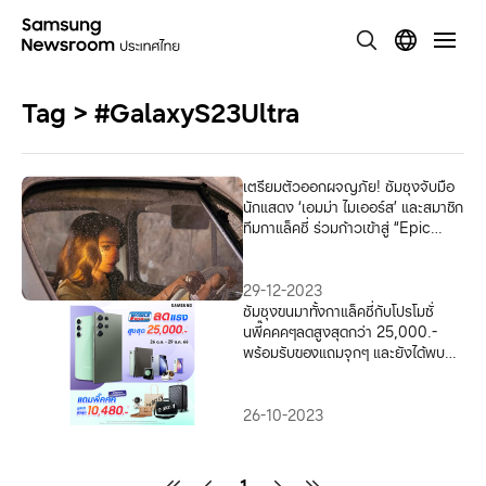
Tag > #GalaxyS23Ultra
เตรียมตัวออกผจญภัย! ซัมซุงจับมือ
นักแสดง ‘เอมม่า ไมเออร์ส’ และสมาชิก
ทีมกาแล็คซี่ ร่วมก้าวเข้าสู่ “Epic
World” โดยใช้ Galaxy S23 Ultra
29-12-2023
ซัมซุงขนมาทั้งกาแล็คซี่กับโปรโมชั่
นพี๊คคคๆลดสูงสุดกว่า 25,000.-
พร้อมรับของแถมจุกๆ และยังได้พบกับ
Galaxy OPEN MARKET ให้ได้ร่วม
สนุก กับกิจกรรมสุดพิเศษพร้อมสัมผัส
ประสบการณ์เหนือระดับ แล้วมาพบกัน
26-10-2023
ที่งาน Thailand Mobile Expo
2023 วันที่ 26 ต.ค. – 29 ต.ค.
2566