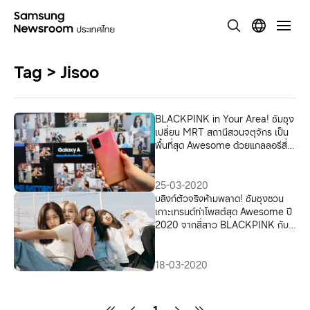
Tag > Jisoo
BLACKPINK in Your Area! ซัมซุง
เปลี่ยน MRT สถานีสวนจตุจักร เป็น
พื้นที่สุด Awesome ด้วยแกลลอรีสี่
สาว BLACKPINK กับกาแลคซี่ เอ 51
พร้อมฟิลเตอร์สุดลิมิเต็ด!
25-03-2020
บลิงก์ตัวจริงห้ามพลาด! ซัมซุงชวน
เกาะเทรนด์ท่าโพสต์สุด Awesome ปี
2020 จากสี่สาว BLACKPINK กับ
ซัมซุง กาแลคซี่ เอ 51
18-03-2020