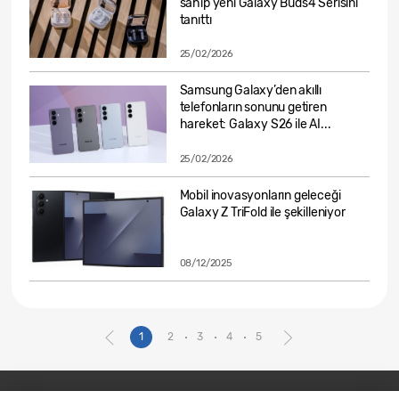
sahip yeni Galaxy Buds4 Serisini
tanıttı
25/02/2026
Samsung Galaxy’den akıllı
telefonların sonunu getiren
hareket: Galaxy S26 ile AI...
25/02/2026
Mobil inovasyonların geleceği
Galaxy Z TriFold ile şekilleniyor
08/12/2025
1
2
3
4
5