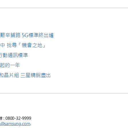
7個月艱辛鋪路 5G標準終出爐
毫米波中 找尋「機會之地」
行動通訊標準
G崛起的一年
裝置和晶片組 三星精銳盡出
800-32-9999
m@samsung.com
.