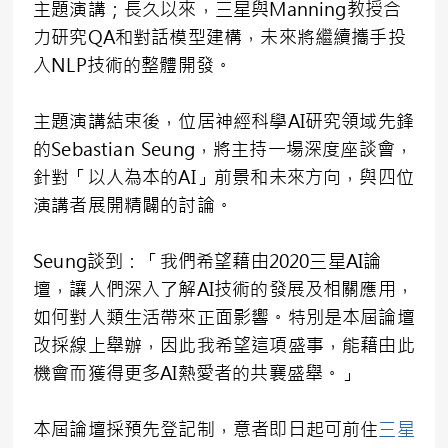
主題演講；長久以來，三星與Manning教授合
力研究QA和對話模型建構，未來將繼續攜手投
入NLP技術的整體開發。
主題演講結束後，位居神經科學AI研究領域先鋒
的Sebastian Seung，將主持一場深度座談會，
針對「以人為本的AI」前景和未來方向，與四位
演講者展開精闢的討論。
Seung談到：「我們希望藉由2020三星AI論
壇，讓人們深入了解AI技術的發展及相關應用，
如何對人類生活帶來正面影響。特別是本屆論壇
改採線上舉辦，因此我希望這項盛事，能藉由此
機會而獲得更多AI熱愛者的共襄盛舉。」
本屆論壇採預先登記制，意者即日起可前住
三星