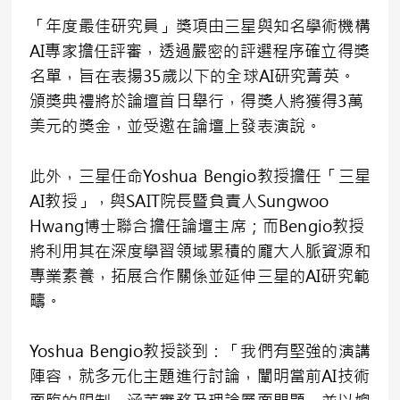
「年度最佳研究員」獎項由三星與知名學術機構
AI專家擔任評審，透過嚴密的評選程序確立得獎
名單，旨在表揚35歲以下的全球AI研究菁英。
頒獎典禮將於論壇首日舉行，得獎人將獲得3萬
美元的獎金，並受邀在論壇上發表演說。
此外，三星任命Yoshua Bengio教授擔任「三星
AI教授」，與SAIT院長暨負責人Sungwoo
Hwang博士聯合擔任論壇主席；而Bengio教授
將利用其在深度學習領域累積的龐大人脈資源和
專業素養，拓展合作關係並延伸三星的AI研究範
疇。
Yoshua Bengio教授談到：「我們有堅強的演講
陣容，就多元化主題進行討論，闡明當前AI技術