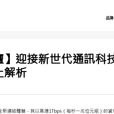
品牌
壇】迎接新世代通訊科
上解析
全新連結體驗，其以高達
1Tbps
（每秒一兆位元組）的資