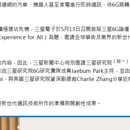
需連網的汽車、機器人甚至家電進行即時通訊，待
6G
商轉
積極搶佔先機，三星電子於
5
月
13
日召開首屆三星
6G
論壇
xperience for All
）為題，邀請全球學術及業界的新世
。
（註一）
的內容，因此，三星新聞中心特別邀請三星研究院
談由三星研究院
6G
研究團隊成員
Jaebum Park
主持，並
i
，與美國三星研究院資深副總裁
Charlie Zhang
分享近
接新世代通訊技術所作的準備與開創性成果。