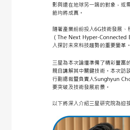
影與遠在地球另一端的對象，或
節均將成真。
隨著產業紛紛投入
6G
技術發展、
（
The Next Hyper-Connected E
入探討未來科技趨勢的重要變革
三星為本次論壇準備了精彩豐富
親自講解其中關鍵技術。本次訪
行副總裁暨負責人
Sunghyun Cho
要突破及技術發展前景。
以下將深入介紹三星研究院為迎