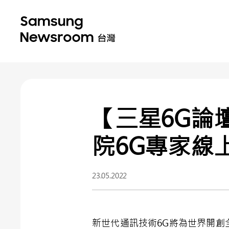
【三星6G論
院6G專家線
23.05.2022
新世代通訊技術
6G
將為世界開創