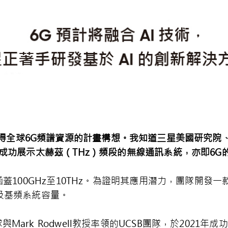
得全球
6G
頻譜資源的計畫構想。我知道三星美國研究院
成功展示太赫茲（
THz
）頻段的無線通訊系統，亦即
6G
蓋100GHz至10THz。為證明其應用潛力，團隊開發一
及基頻系統容量。
ark Rodwell教授率領的UCSB團隊，於2021