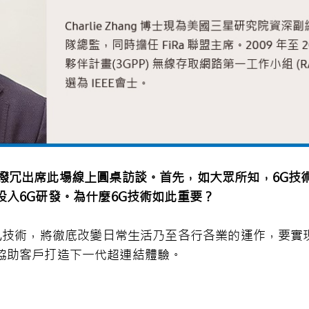
撥冗出席此場線上圓桌訪談。首先，如大眾所知，
6G
技
投入
6G
研發。為什麼
6G
技術如此重要？
訊技術，將徹底改變日常生活乃至各行各業的運作，要實
協助客戶打造下一代超連結體驗。