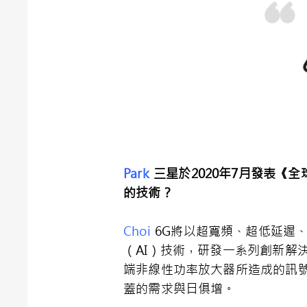
Park
三星於
2020
年
7
月發表《全
的技術？
Choi
6G將以超寬頻、超低延遲
（AI）技術，研發一系列創新解
端非線性功率放大器所造成的訊
蓋的需求與日俱增。