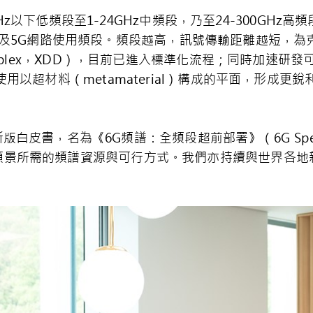
以下低頻段至1-24GHz中頻段，乃至24-300GHz
G及5G網路使用頻段。頻段越高，訊號傳輸距離越短，
n Duplex，XDD），目前已進入標準化流程；同時加速研發可重
，RIS）－即使用以超材料（metamaterial）構成的平面，
書，名為《6G頻譜：全頻段超前部署》（6G Spectrum:
成6G願景所需的頻譜資源與可行方式。我們亦持續與世界