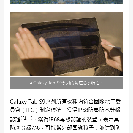
▲Galaxy Tab S9系列的防塵防水特性。
Galaxy Tab S9系列所有機種均符合國際電工委
員會（IEC）制定標準，獲得IP68防塵防水等級
(
註二
)
認證
。獲得IP68等級認證的裝置，表示其
防塵等級為6，可抵禦外部固態粒子；並達到防