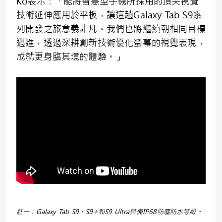
Ko表示：「能將智慧型手機所採用的頂尖視覺
技術延伸應用於平板，讓這趟Galaxy Tab S9系
列開發之旅意義非凡。我們也將繼續朝相同目標
邁進，透過深耕創新技術優化螢幕的視覺表現，
成就更身臨其境的體驗。」
註一：Galaxy Tab S9、S9+和S9 Ultra具備IP68防塵防水等級。