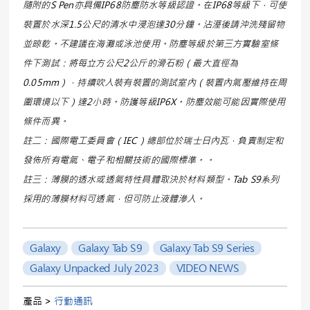
隨附的S Pen亦具備IP68防塵防水等級認證。在IP68等級下，可使
裝置於水深1.5公尺的清水中浸泡達30分鐘。沾溼後請沖洗殘留物
並晾乾。不建議在海灘或泳池使用。防塵等級於第三方實驗室條
件下測試：將每立方公尺2公斤的滑石粉（最大直徑為
0.05mm），持續吹入裝有裝置的測試室內（裝置內氣壓維持在周
圍環境以下）達2小時。防護等級IP6X。防塵效能可能因實際使用
條件而異。
註二：國際電工委員會（IEC）總部位於瑞士日內瓦，負責制定和
發佈所有電氣、電子和相關技術的國際標準。。
註三：薄膜的透水或透氣特性具體取決於材料類型。Tab S9系列
採用的薄膜材料可透氣，但可防止液體滲入。
Galaxy
Galaxy Tab S9
Galaxy Tab S9 Series
Galaxy Unpacked July 2023
VIDEO NEWS
產品 >
行動通訊