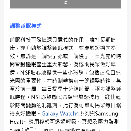
境
調整睡眠模式
睡眠科技可發揮深具意義的作用，維持長期健
康，亦有助於調整睡眠模式，並能於短期內奏
效。無論是「調快」亦或「調慢」，日光節約時
間皆對睡眠產生重大影響。為協助民眾做好準
備，NSF貼心地提供一些小秘訣，包括正視自然
光照的重要性，在時制轉換前一晚調整時鐘，甚
至於前一周，每日提早十分鐘睡覺，逐步調整睡
眠時程。NSF亦鼓勵民眾練習放鬆技巧，縱使處
於時間變動的混亂期，此行為可幫助民眾每日獲
得良好睡眠。
Galaxy Watch4
系列
與Samsung
Health 應用程式可透過呼吸、冥想及壓力監測
（註二）
功能
，協助用戶實踐正念管理。