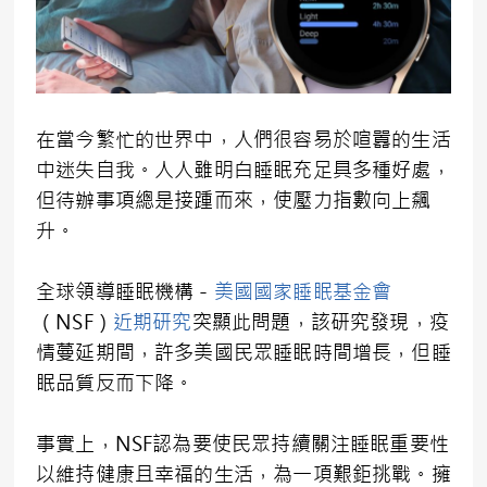
在當今繁忙的世界中，人們很容易於喧囂的生活
中迷失自我。人人雖明白睡眠充足具多種好處，
但待辦事項總是接踵而來，使壓力指數向上飆
升。
全球領導睡眠機構－
美國國家睡眠基金會
（NSF）
近期研究
突顯此問題，該研究發現，疫
情蔓延期間，許多美國民眾睡眠時間增長，但睡
眠品質反而下降。
事實上，NSF認為要使民眾持續關注睡眠重要性
以維持健康且幸福的生活，為一項艱鉅挑戰。擁