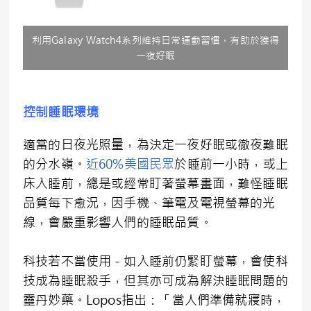
利用Galaxy Watch4系列維持日常運動習慣，有助於獲得
一夜好眠
控制睡眠環境
適當的日夜光照量，為決定一夜好眠或徹夜難眠
的分水嶺。
近60%美國民眾
於睡前一小時，或上
床入睡前，總是或經常盯著螢幕畫面，難怪睡眠
品質每下愈況，因手機、筆電及電視螢幕的光
線，會嚴重影響人們的睡眠品質。
科技若不當使用－如入睡前仍緊盯螢幕，會使科
技成為睡眠殺手，但其亦可成為解決睡眠問題的
靈丹妙藥。Lopos指出：「當人們準備就寢時，