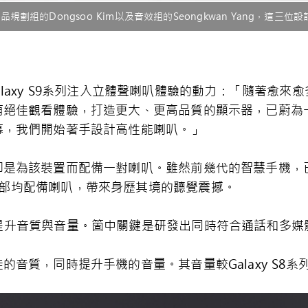
球產品規劃組的Dongsoo Kim以及音效組的Seongkwan Yang，這
為Galaxy S9系列注入立體聲喇叭體驗的動力：「隨著
有絕佳觀看體驗，打造更大、更高品質的顯示器，已蔚為
幕，我們開始著手設計高性能喇叭。」
即是為該裝置而配備一對喇叭。雖然前幾代的智慧手機，
部和頂部均配備喇叭，帶來身歷其境的聽覺震撼。
們致力提升音質與音量。箇中關鍵是研發出同時符合通話和多
質，同時提升手機的音量。其音量較Galaxy S8系列高出