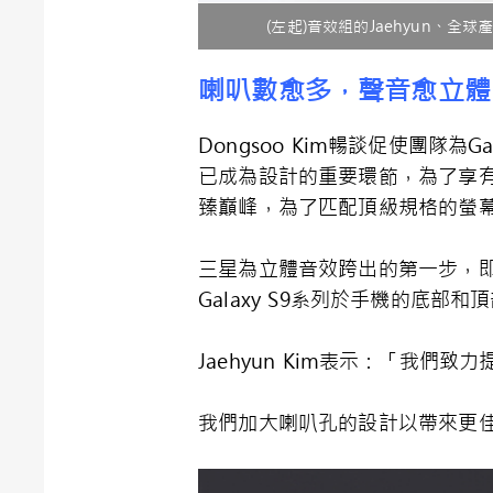
(左起)音效組的Jaehyun、全
喇叭數愈多，聲音愈立體
Dongsoo Kim暢談促使團隊
已成為設計的重要環節，為了享
臻巔峰，為了匹配頂級規格的螢
三星為立體音效跨出的第一步，
Galaxy S9系列於手機的底
Jaehyun Kim表示：「我
我們加大喇叭孔的設計以帶來更佳的音