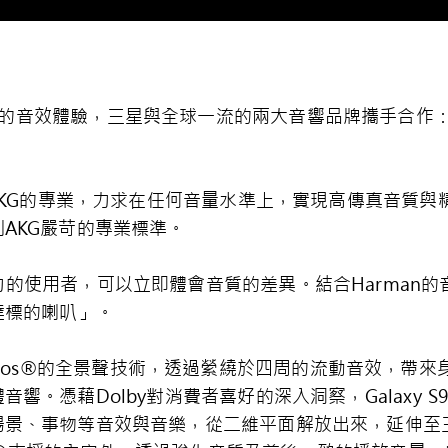
高品質的音效體驗，三星與全球一流的兩大音響品牌攜手合作：H
牌AKG的專業，力求在任何音量水準上，實現高傳真音質
AKG嚴苛的專業標準。
具鑑賞力的使用者，可以立即體會音質的差異。結合Harma
達標的喇叭」。
by Atmos®的全景聲技術，透過縈繞於四周的流動音效，
。憑藉Dolby對消費者喜好的深入洞察，Galaxy S9系
場景、事物等音效與音樂，從二維平面解放出來，延伸至