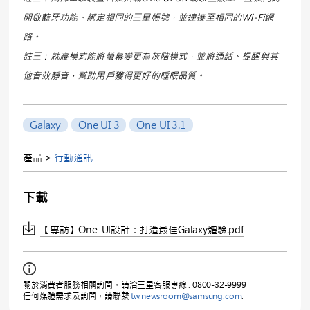
開啟藍牙功能、綁定相同的三星帳號，並連接至相同的Wi-Fi網
路。
註三：就寢模式能將螢幕變更為灰階模式，並將通話、提醒與其
他音效靜音，幫助用戶獲得更好的睡眠品質。
Galaxy
One UI 3
One UI 3.1
產品 >
行動通訊
下載
【專訪】One-UI設計：打造最佳Galaxy體驗.pdf
關於消費者服務相關詢問，請洽三星客服專線 : 0800-32-9999
任何媒體需求及詢問，請聯繫
tw.newsroom@samsung.com
.