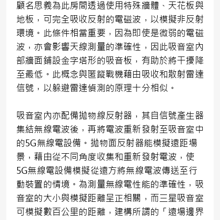
顧名思義為此房間透過使用特殊牆體、天花板與
地板，可完全吸收反射的電磁波，以模擬非反射
環境。此條件相當重要，因為即使是微弱的電磁
波，亦會影響天線測量的準確性，因此吸音室內
部牆面鋪設金字塔形的吸音板，有助於將干擾降
至最低。此概念與匿蹤戰機藉由吸收和散射雷達
信號，以躲避雷達偵測的原理十分相似。
吸音室內亦配備拋物線反射器，其自信號產生器
集結無線電波後，再將電波重新發射至吸音室中
的5G無線電設備。拋物面反射器能模擬遠距場
景，藉由從不同角度收集和重新發射電波，使
5G無線電設備模擬從遠方將無線電波傳送至行
動裝置的情境。為測量無線電性能的準確性，吸
音室的大小與模擬距離呈正相關，而三星吸音室
可模擬數百公里的距離，建構所謂的「遠場邊界