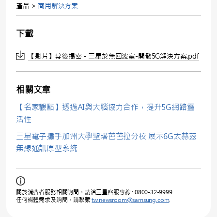
產品 >
商用解決方案
下載
【影片】幕後揭密－三星於無回波室-開發5G解決方案.pdf
相關文章
【名家觀點】透過AI與大腦協力合作，提升5G網路靈
活性
三星電子攜手加州大學聖塔芭芭拉分校 展示6G太赫茲
無線通訊原型系統
關於消費者服務相關詢問，請洽三星客服專線 : 0800-32-9999
任何媒體需求及詢問，請聯繫
tw.newsroom@samsung.com
.