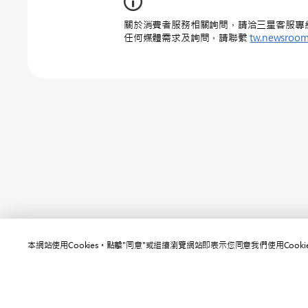
關於消費者服務相關詢問，請洽三星客服專線 : 0
任何媒體需求及詢問，請聯繫
tw.newsroo
本網站使用Cookies。點擊"同意"或繼續瀏覽網站即表示您同意我們使用Cooki
網站
聯絡我們
SAMSUNG.COM
使用規範
隱私規範
版權© 2010-2026 SAMSUNG All Rights Reserved.