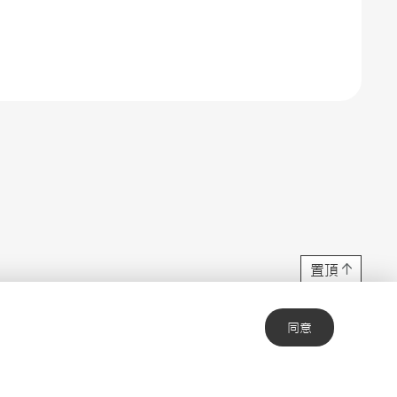
置頂
同意