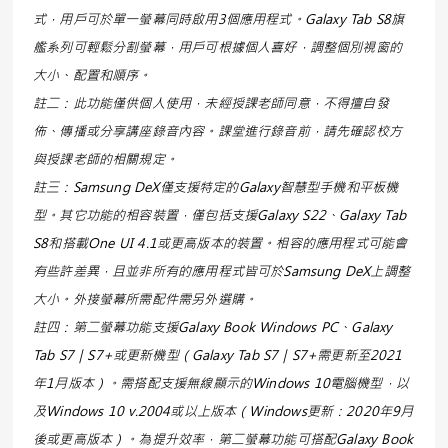
式，用戶可於單一螢幕同時啟用3個應用程式。Galaxy Tab S8旗
艦系列可輕鬆分割螢幕，用戶可根據個人喜好，調整個別視窗的
大小、配置和順序。
註二：此功能僅供個人使用，未經授課老師同意，不得擅自發
佈、傳播或分享講座錄音內容。課堂進行錄音前，請先確認校方
與授課老師的相關規定。
註三：Samsung DeX僅支援特定的Galaxy智慧型手機和平板機
型。其它功能的相容裝置，僅包括支援Galaxy S22、Galaxy Tab
S8和搭載One UI 4.1或更高版本的裝置。相容的應用程式可能會
有些許差異，且並非所有的應用程式皆可於Samsung DeX上調整
大小。外接螢幕所需配件需另外選購。
註四：第二螢幕功能支援Galaxy Book Windows PC、Galaxy
Tab S7｜S7+或更新機型（Galaxy Tab S7｜S7+需更新至2021
年1月版本）。需搭配支援無線顯示的Windows 10電腦機型，以
及Windows 10 v.2004或以上版本（Windows更新：2020年9月
後或更高版本）。為提升效率，第二螢幕功能可搭配Galaxy Book