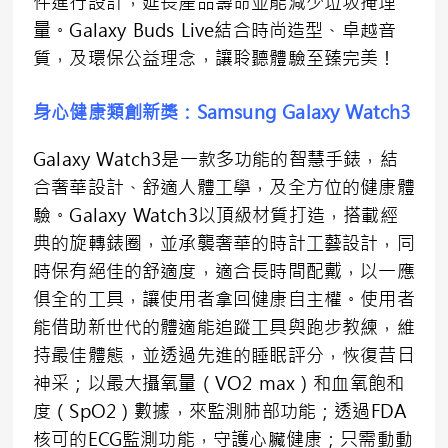
件進行設計，延長產品壽命並能減少垃圾掩埋
量。Galaxy Buds Live結合時尚造型、卓越音
質，及環保公益理念，讓聆聽體驗至臻完美！
身心健康類創新獎：
Samsung Galaxy Watch3
Galaxy Watch3是一款多功能的智慧手錶，結
合奢華設計、舒適人體工學，及全方位的健康體
驗。Galaxy Watch3以頂級材質打造，搭載經
典的旋轉錶圈，並承襲奢華的時計工藝設計，同
時保有絕佳的舒適度，適合長時間配戴，以一應
俱全的工具，讓使用者拿回健康自主權。使用者
能借助新世代的體適能追蹤工具與跑步教練，維
持最佳體態，並透過先進的睡眠評分，恢復昔日
神采；以最大攝氧量（VO2 max）和血氧飽和
度（SpO2）數據，來監測肺部功能；透過FDA
核可的ECG監測功能，守護心臟健康；只需動動