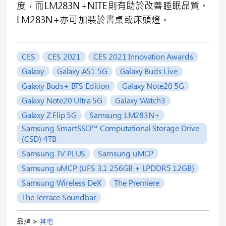
度，而LM283N+NITE則有助於改善睡眠品質。
LM283N+亦可加裝於書桌或床頭燈。
CES
CES 2021
CES 2021 Innovation Awards
Galaxy
Galaxy A51 5G
Galaxy Buds Live
Galaxy Buds+ BTS Edition
Galaxy Note20 5G
Galaxy Note20 Ultra 5G
Galaxy Watch3
Galaxy Z Flip 5G
Samsung LM283N+
Samsung SmartSSD™ Computational Storage Drive
(CSD) 4TB
Samsung TV PLUS
Samsung uMCP
Samsung uMCP (UFS 3.1 256GB + LPDDR5 12GB)
Samsung Wireless DeX
The Premiere
The Terrace Soundbar
品牌 >
其他