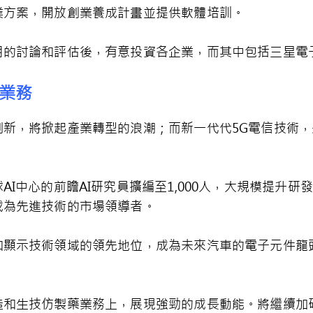
業方案，開放創業養成計畫並提供軟體培訓。
月的討論和評估後，有意投資各企業，而其中包括三星電
業務
新，將掀起產業轉型的浪潮；而新一代代5G電信技術，將為
I中心的前瞻AI研究員擴編至1,000人，大規模提升研
成為先進技術的市場領導者。
和顯示技術領域的領先地位，成為未來汽車的電子元件龍
造和生技仿製藥業務上，展現強勁的成長動能。將繼續加