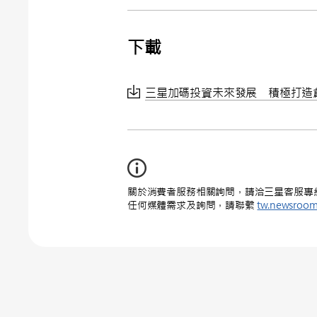
下載
三星加碼投資未來發展 積極打造創
關於消費者服務相關詢問，請洽三星客服專線 : 0
任何媒體需求及詢問，請聯繫
tw.newsroo