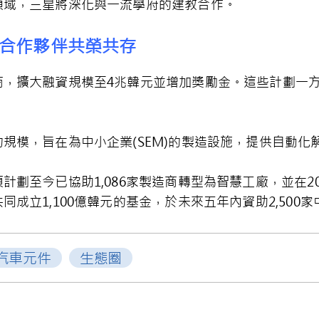
領域，三星將深化與一流學府的建教合作。
合作夥伴共榮共存
商，擴大融資規模至4兆韓元並增加獎勵金。這些計劃一
規模，旨在為中小企業(SEM)的製造設施，提供自動化
至今已協助1,086家製造商轉型為智慧工廠，並在2015
成立1,100億韓元的基金，於未來五年內資助2,500
汽車元件
生態圈