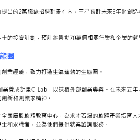
提出的2萬職缺招聘計畫在內，三星預計未來3年將創造
土的投資計劃，預計將帶動70萬個相關行業和企業的就
態圈
功創業經驗，致力打造生氣蓬勃的生態圈。
創業養成計畫C-Lab，以扶植外部創業專案。在未來五年內，
鼓勵創新和創業家精神。
在全國廣設軟體教育中心，為求才若渴的軟體產業培育人
學生和求職者，並為他們提供就業諮詢服務。