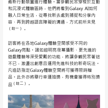
最新行動裝置進行體驗。當參觀民眾穿梭於互動
和沉浸式體驗區時，他們將看到Galaxy AI如何
融入日常生活，從尋找新去處到捕捉和分享內
容、再到跨越語言障礙的溝通，方式前所未見
（註一）
。
訪客將在各地Galaxy體驗空間感受不同的
Galaxy亮點。諸如超明亮夜幕攝影、更先進的
遊戲體驗等深受愛戴的功能，將讓參觀民眾著迷
不已，激盪出創意且運用先進科技的新奇玩法。
凡造訪指定Galaxy體驗空間將可獲得限時贈
品。此外亦將舉行幸運抽獎，有機會獲得特別獎
（註二）
品
。