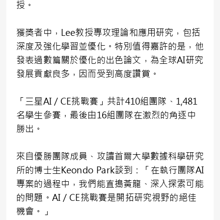
授。
獲獎者中，Lee教授專攻理論和應用研究，包括
深度及強化學習並優化。特別值得嘉許的是，他
發表過數篇關於優化的出色論文，為全球AI研究
發展貢獻良多，因而受到高度讚賞。
「三星AI／CE挑戰賽」共計410組團隊、1,481
名學生參賽，最後由16組團隊在激烈的角逐中
勝出。
來自優勝團隊成員、攻讀首爾大學數據科學研究
所的博士生Keondo Park談到：「在執行團隊AI
專案的過程中，我們能直搗黃龍、深入探索可能
的問題。AI／CE挑戰賽是開拓研究視野的絕佳
機會。」