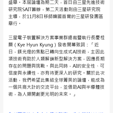
盛舉。本屆論壇為期二天，首日由三星先進技術
研究院SAIT籌辦，第二天活動則由三星研究院
主導，於11月8日移師韓國首爾的三星研發園區
舉行。
三星電子裝置解決方案事業群總裁暨執行長慶桂
顯（Kye Hyun Kyung）發表開幕致詞：「近
日，鎂光燈的焦點已轉向生成式AI技術，主因此
項技術有助於人類解鎖新型解決方案，因應長期
存在的問題與挑戰。與此同時，AI的安全性、可
信度與永續性，亦有待更深入的研究。關於此次
活動，我們希望此集結全球菁英的論壇，能成為
一個共商大計的交流平台，並借助AI與半導體技
術，為人類開創更光明的未來。」