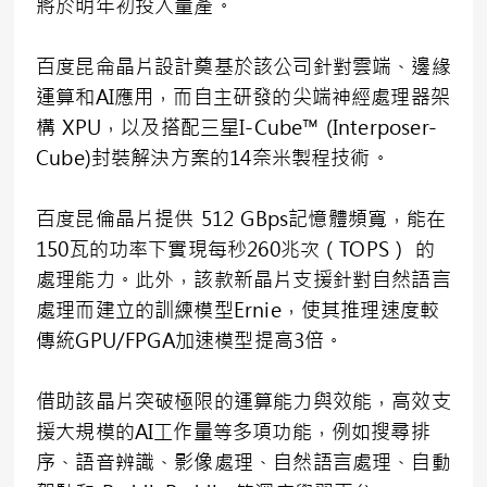
將於明年初投入量產。
百度昆侖晶片設計奠基於該公司針對雲端、邊緣
運算和AI應用，而自主研發的尖端神經處理器架
構 XPU，以及搭配三星I-Cube™ (Interposer-
Cube)封裝解決方案的14奈米製程技術。
百度昆倫晶片提供 512 GBps記憶體頻寬，能在
150瓦的功率下實現每秒260兆次（TOPS） 的
處理能力。此外，該款新晶片支援針對自然語言
處理而建立的訓練模型Ernie，使其推理速度較
傳統GPU/FPGA加速模型提高3倍。
借助該晶片突破極限的運算能力與效能，高效支
援大規模的AI工作量等多項功能，例如搜尋排
序、語音辨識、影像處理、自然語言處理、自動