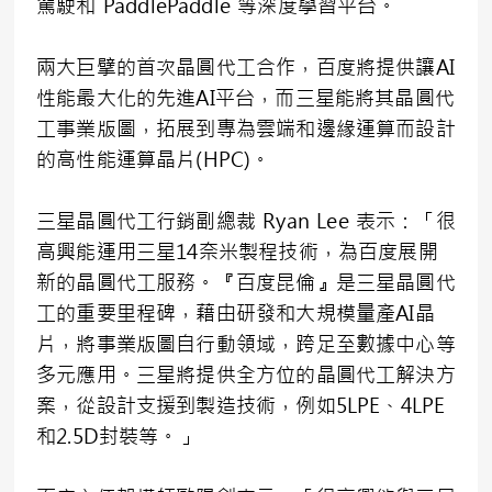
駕駛和 PaddlePaddle 等深度學習平台。
兩大巨擘的首次晶圓代工合作，百度將提供讓AI
性能最大化的先進AI平台，而三星能將其晶圓代
工事業版圖，拓展到專為雲端和邊緣運算而設計
的高性能運算晶片(HPC)。
三星晶圓代工行銷副總裁 Ryan Lee 表示：「很
高興能運用三星14奈米製程技術，為百度展開
新的晶圓代工服務。『百度昆倫』是三星晶圓代
工的重要里程碑，藉由研發和大規模量產AI晶
片，將事業版圖自行動領域，跨足至數據中心等
多元應用。三星將提供全方位的晶圓代工解決方
案，從設計支援到製造技術，例如5LPE、4LPE
和2.5D封裝等。」