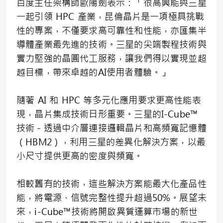
百度主任架構師歐陽劍表示：「很高興能與三星
一起引領 HPC 產業，昆倫晶片是一項極具挑戰
性的專案，不僅要求高可靠性和性能，亦匯集半
導體產業最先進的技術。三星的尖端製程技術與
實力堅強的晶圓代工服務，讓我們得以實現並超
越目標，帶來卓越的AI使用者體驗。」
隨著 AI 和 HPC 等多元化應用要求更高性能表
現，晶片集成技術日形重要。三星的I-Cube™
技術－透過中介層連接邏輯晶片和高頻寬記憶體
（HBM2），利用三星的差異化解決方案，以最
小尺寸提供更高的密度與頻寬。
相較舊有的技術，這些解決方案能最大化產品性
能，將電源、信號完整性提升超過50%。展望未
來，i-Cube™技術將開啟異質運算市場的新世