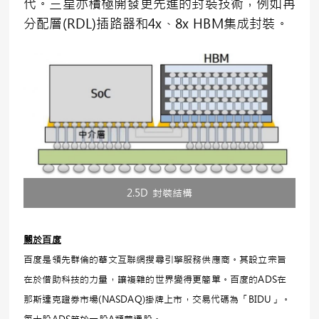
代。三星亦積極開發更先進的封裝技術，例如再
分配層(RDL)插路器和4x、8x HBM集成封裝。
2.5D 封裝結構
關於百度
百度是領先群倫的華文互聯網搜尋引擎服務供應商。其設立宗旨
在於借助科技的力量，讓複雜的世界變得更簡單。百度的ADS在
那斯達克證券市場(NASDAQ)掛牌上市，交易代碼為「BIDU」。
每十股ADS等於一股A類普通股。