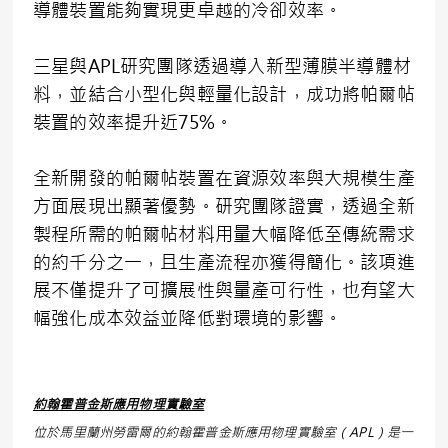
導體裝置能夠實現更卓越的冷卻效率。
三星與
APL
研究團隊透過導入新型薄膜半導體材
料，並結合小型化與輕量化設計，成功將帕爾帖
裝置的效率提升近
75%
。
全新開發的帕爾帖裝置在資源效率與大規模生產
方面展現出顯著優勢。研究團隊證實，透過全新
製程所需的帕爾帖材料用量大幅降低至傳統需求
的約千分之一，且生產流程亦獲得簡化。該項進
展不僅提升了可擴展性與量產可行性，也有望大
幅強化成本效益並降低對環境的影響。
約翰霍普金斯應用物理實驗室
位於馬里蘭州勞雷爾的約翰霍普金斯應用物理實驗室（APL）是一