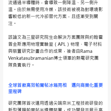
流通過半導體時，會導致一側降溫、另一側升
溫。由於無需使用冷媒，該技術被視為對環境影
響較低的新一代冷卻替代方案，且逐漸受到關
注。
該論文為三星研究院生命解決方案團隊與約翰霍
普金斯應用物理實驗室（
APL
）物理、電子材料
與裝置研究計畫合作的成果，後者由
Rama
Venkatasubramanian
博士領軍的熱電研究團
隊負責執行。
全球首款高效帕爾帖冰箱亮相 邁向商業化重要
里程碑
研究團隊首次運用透過尖端奈米工程技術研發的
新型薄膜帕爾帖半導體裝置，成功開發並展示高