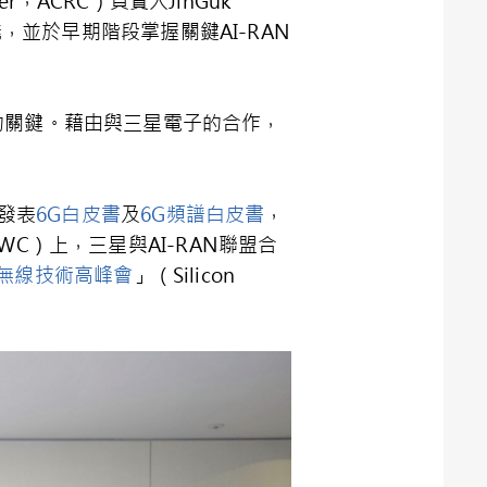
er，ACRC）負責人JinGuk
，並於早期階段掌握關鍵AI-RAN
爭力的關鍵。藉由與三星電子的合作，
發表
6G白皮書
及
6G頻譜白皮書
，
C）上，三星與AI-RAN聯盟合
無線技術高峰會
」（Silicon