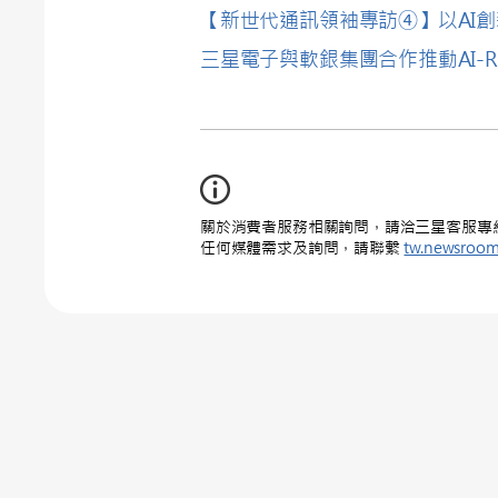
【新世代通訊領袖專訪④】以AI創
三星電子與軟銀集團合作推動AI-
關於消費者服務相關詢問，請洽三星客服專線 : 0
任何媒體需求及詢問，請聯繫
tw.newsroo