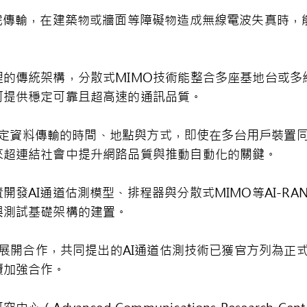
號傳輸，在建築物或牆面等障礙物造成無線電波失真時，
的傳統架構，分散式MIMO技術能整合多座基地台或多
可提供穩定可靠且超高速的通訊品質。
路可決定資料傳輸的時間、地點與方式，即使在多台用戶裝
來超連結社會中提升網路品質與推動自動化的關鍵。
發AI通道估測模型、排程器與分散式MIMO等AI-RA
與測試基礎架構的建置。
身分展開合作，共同提出的AI通道估測技術已獲官方列為
續加強合作。