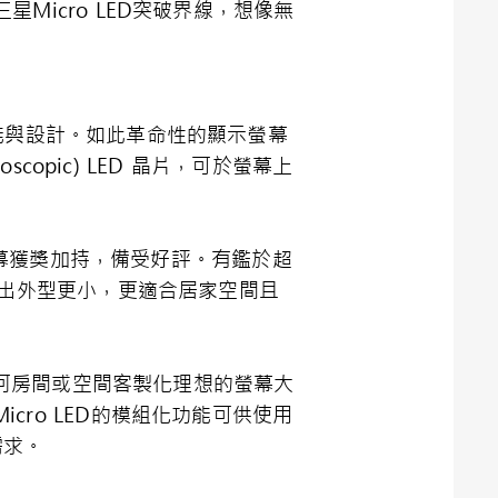
icro LED突破界線，想像無
功能與設計。如此革命性的顯示螢幕
copic) LED 晶片，可於螢幕上
D顯示螢幕獲獎加持，備受好評。有鑑於超
造出外型更小，更適合居家空間且
任何房間或空間客製化理想的螢幕大
cro LED的模組化功能可供使用
需求。