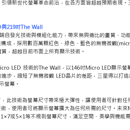
引領新世代螢幕革命前沿，在各方面皆超越預期表現。三星M
D
與
219
吋
The Wall
幕搭載尖端自發光技術與模組化能力，帶來無與倫比的畫質、
組構成，採用數百萬顆紅色、綠色、藍色的無機微觀(micros
畫質，超越目前市面上所有顯示技術。
ro LED 技術的The Wall，以146吋Micro LE
進步，縮短了無機微觀 LED晶片的差距，三星得以打
D顯示螢幕。
的加持下，此技術為螢幕尺寸帶來極大彈性，讓使用者可針對
組化技術，使用者可將顯示螢幕擴大為任何所需的尺寸。未來Mi
、1×7或5×1等不規則螢幕尺寸，滿足空間、美學與機能