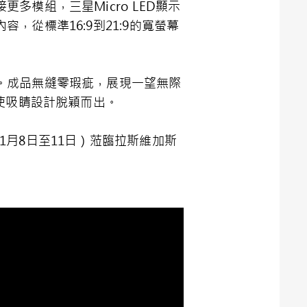
多模組，三星Micro LED顯示
，從標準16:9到21:9的寬螢幕
制。成品無縫零瑕疵，展現一望無際
更使吸睛設計脫穎而出。
19年1月8日至11日）蒞臨拉斯維加斯