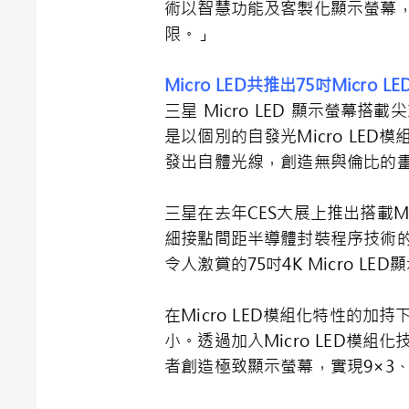
術以智慧功能及客製化顯示螢幕，
限。」
Micro LED
共推出
75
吋
Micro LE
三星 Micro LED 顯示螢
是以個別的自發光Micro LED模
發出自體光線，創造無與倫比的
三星在去年CES大展上推出搭載Mic
細接點間距半導體封裝程序技術的
令人激賞的75吋4K Micro LE
在Micro LED模組化特性
小。透過加入Micro LED模
者創造極致顯示螢幕，實現9×3