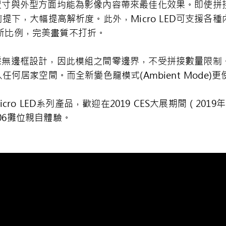
螢幕尺寸與外型方面均能為影像內容帶來最佳化效果。即使拼接更
，大幅提高解析度。此外，Micro LED可支援各種內容
類創新比例，完美畫質不打折。
示螢幕採無邊框設計，因此模組之間零邊界，不受拼接數量限
何居家空間。而全新變色龍模式(Ambient Mode)
Micro LED系列產品，歡迎在2019 CES大展期間（20
15006攤位親自體驗。