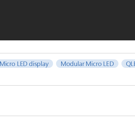
Micro LED display
Modular Micro LED
QL