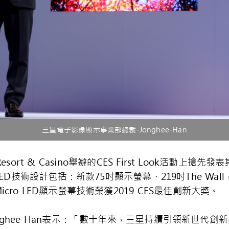
三星電子影像顯示事業部總裁-Jonghee-Han
ort & Casino舉辦的CES First Look活動上搶先發
LED技術設計包括：新款75吋顯示螢幕、219吋The W
ro LED顯示螢幕技術榮獲2019 CES最佳創新大獎。
hee Han表示：「數十年來，三星持續引領新世代創新顯