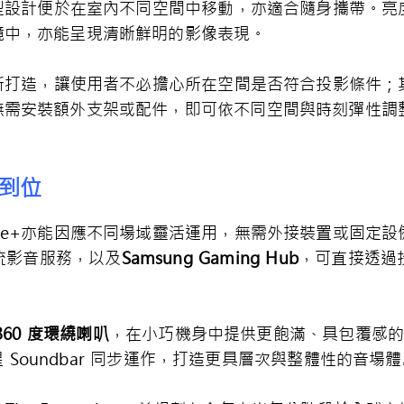
輕巧圓柱造型設計便於在室內不同空間中移動，亦適合隨身攜帶。
境中，亦能呈現清晰鮮明的影像表現。
觀看情境所打造，讓使用者不必擔心所在空間是否符合投影條件
無需安裝額外支架或配件，即可依不同空間與時刻彈性調
到位
estyle+亦能因應不同場域靈活運用，無需外接裝置或固
流影音服務，以及
Samsung Gaming Hub
，可直接透過
360
度環繞喇叭
，在小巧機身中提供更飽滿、具包覆感
 Soundbar 同步運作，打造更具層次與整體性的音場