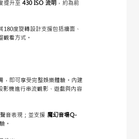
亮度提升至
430 ISO
流明
，約為前
；其180度旋轉設計支援包括牆面、
整觀看方式。
定設備，即可享受完整娛樂體驗。內建
投影機進行串流觀影、遊戲與內容
的聲音表現；並支援
魔幻音場
Q-
體驗。