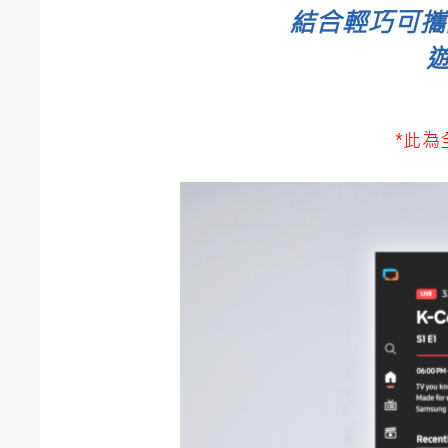
結合輕巧可攜
*此