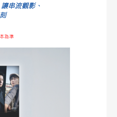
，讓串流觀影、
刻
本為準