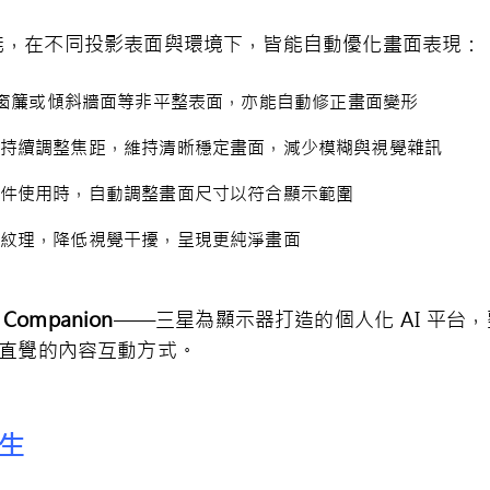
項智慧功能，在不同投影表面與環境下，皆能自動優化畫面表現：
窗簾或傾斜牆面等非平整表面，亦能自動修正畫面變形
持續調整焦距，維持清晰穩定畫面，減少模糊與視覺雜訊
件使用時，自動調整畫面尺寸以符合顯示範圍
紋理，降低視覺干擾，呈現更純淨畫面
I Companion
——
三星為顯示器打造的個人化 AI 平台，整
、直覺的內容互動方式。
生