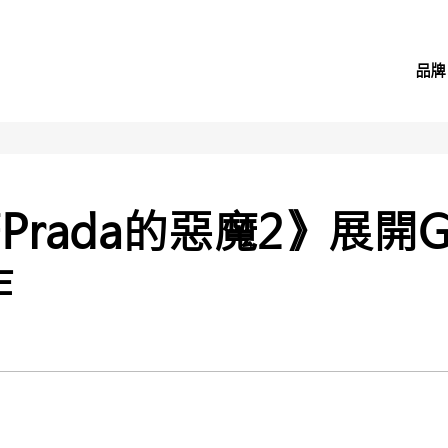
品牌
ada的惡魔2》展開Gal
作