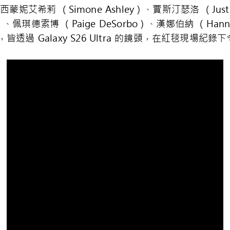
、西蒙妮艾希莉 （Simone Ashley）、賈斯汀瑟洛 （Justi
m）、佩琪德索博 （Paige DeSorbo）、漢娜伯納 （Hann
星光，皆透過 Galaxy S26 Ultra 的鏡頭，在紅毯現場