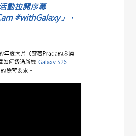
行銷活動拉開序幕
#withGalaxy」，
映的年度大片《穿著Prada的惡魔
動演繹如何透過新機
Galaxy S26
y）的嚴苛要求。