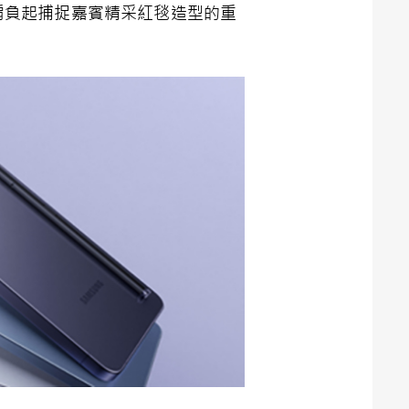
xy」，肩負起捕捉嘉賓精采紅毯造型的重