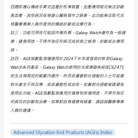
四週即應以傳統手臂式血壓計校準裝置。血壓應用程式無法診斷
高血壓、其他病況或檢查心臟病發作之跡象。此功能無法取代合
格醫療專業人員所提供的傳統診斷或治療行為。
註三：功能可用性可能因市場而異。Galaxy Watch僅作為一般健
康、健身用途。不得作為任何病況或疾病之偵測、診斷或治療用
途。
註四：AGE指數監測僅適用於2024下半年度發表的新款Galaxy
Watch系列產品。Galaxy Watch使用的光感應器係經IEC62471
安全法規規定的範圍內運作，然而皮膚會對光過敏的人士可能會
對光產生不良反應，如皮膚變色或皮疹。皮膚對光過敏者請避免
使用此功能。AGE指數監測僅用於健身和保健用途，不得作為任
何病況的診斷和治療。如果對自身健康有疑慮，請諮詢醫療專業
人員的建議。
Advanced Glycation End Products (AGEs) Index