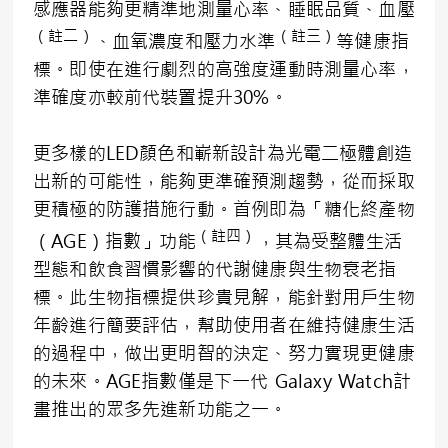
感應器能夠更精準地測量心率、睡眠品質、血壓
（註二）
（註三）
、血氧濃度和壓力水準
等健康指
標。即使在進行劇烈的高強度運動時測量心率，
準確度亦較前代裝置提升30%。
更多樣的LED顏色和嶄新設計為光電二極體創造
出新的可能性，能夠更準確預測趨勢，從而採取
更積極的防護措施行動。首例即為「糖化終產物
（註四）
（AGE）指數」功能
，其為受整體生活
型態和飲食習慣影響的代謝健康與生物衰老指
標。此生物指標提供珍貴見解，能針對用戶生物
年齡進行簡要評估，幫助使用者在維持健康生活
的過程中，做出更明智的決定、努力實現更健康
的未來。AGE指數僅是下一代 Galaxy Watch計
畫推出的眾多先進新功能之一。