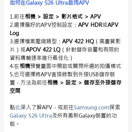
如何在
Galaxy S26 Ultra
啟用APV
1.前往
相機
>
設定
>
影片格式
> APV
2.選擇偏好的APV控制設定：
APV HDR
或
APV
Log
3.選擇檔案壓縮類型：
APV 422 HQ
（高畫質影
片）或
APOV 422 LQ
（針對儲存容量和有限的
資料傳輸速率進行最佳化）
4.在
相機
預覽畫面中開啟或關閉所選的拍攝模式
5.也可選擇將APV直接錄製到外接USB儲存裝
置，方法為前往
相機
>
設定
>
儲存至外接儲存
空間
點
此
深入了解APV，或前往
Samsung.com
探索
Galaxy S26 Ultra
及所有最新Galaxy裝置的功
能。