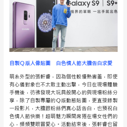
自製Ｑ版人像貼圖 白色情人節大膽告白求愛
萌系外型的張軒睿，因為個性較慢熟害羞，即使
有心儀對象也不太敢主動出擊，今日在現場體驗
手機後，彷彿發現大玩具般開心的與現場粉絲分
享，除了自製專屬的Ｑ版動態貼圖，更直接錄製
一段影片，大膽跟粉絲們真心話告白，也預祝白
色情人節快樂！超萌魅力瞬間席捲在場女性們的
心，頻頻雙眼冒愛心。活動結束後，張軒睿也留