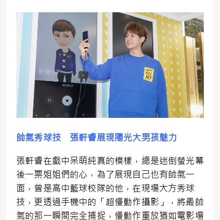
帥氣秀球技 張軒睿展現陽光大男孩魅力
張軒睿在戲中呆萌純真的模樣，總是迷倒螢光幕
後一票姐姐們的心，為了展現自己也有帥氣一
面，曾是高中籃球校隊的他，在現場大方秀球
技，更透過手機中的「超慢動作攝影」，將最帥
氣的那一瞬間完全捕捉，慢動作重放猶如電影場