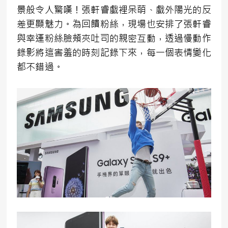
景般令人驚嘆！張軒睿戲裡呆萌、戲外陽光的反
差更顯魅力。為回饋粉絲，現場也安排了張軒睿
與幸運粉絲臉頰夾吐司的親密互動，透過慢動作
錄影將這害羞的時刻記錄下來，每一個表情變化
都不錯過。