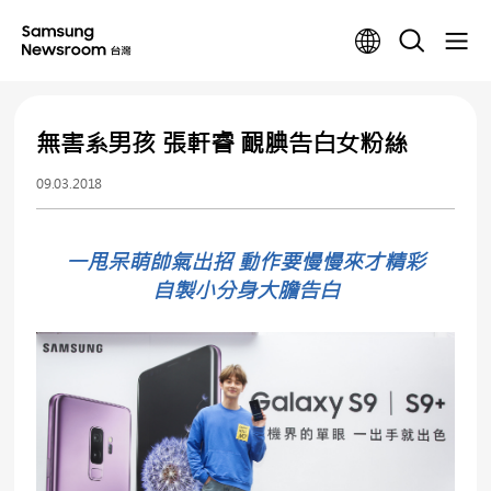
無害系男孩 張軒睿 靦腆告白女粉絲
09.03.2018
一甩呆萌帥氣出招 動作要慢慢來才精彩
自製小分身大膽告白