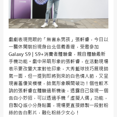
戲劇表現亮眼的「無害系男孩」張軒睿，今日以
一襲休閒裝扮現身台北信義香堤，受邀參加
Galaxy S9 | S9+消費者體驗會，親自體驗最新
手機功能。戲中呆萌形象的張軒睿，在活動現場
表示要改變大家對他印象，大秀籃球技巧展現帥
氣一面，但一提到即將到來的白色情人節，又呈
現害羞傻笑模樣，帥氣形象瞬間破功！個性較木
訥的張軒睿在體驗過新機後，透露自己發現一個
告白小妙招，可以透過手機「虛擬人偶」功能，
自製Ｑ版小分身貼圖，現場更直接錄製一段對粉
絲的告白影片，融化粉絲少女心！