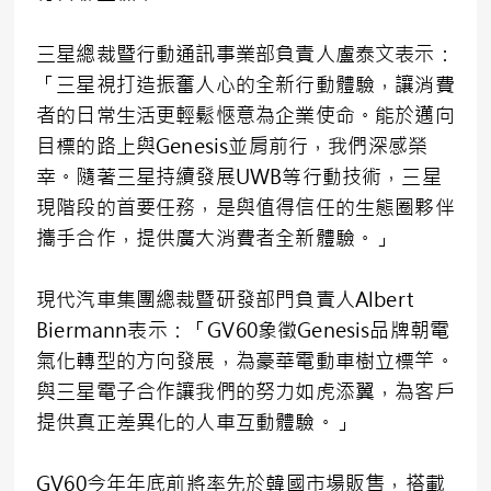
三星總裁暨行動通訊事業部負責人盧泰文表示：
「三星視打造振奮人心的全新行動體驗，讓消費
者的日常生活更輕鬆愜意為企業使命。能於邁向
目標的路上與Genesis並肩前行，我們深感榮
幸。隨著三星持續發展UWB等行動技術，三星
現階段的首要任務，是與值得信任的生態圈夥伴
攜手合作，提供廣大消費者全新體驗。」
現代汽車集團總裁暨研發部門負責人Albert
Biermann表示：「GV60象徵Genesis品牌朝電
氣化轉型的方向發展，為豪華電動車樹立標竿。
與三星電子合作讓我們的努力如虎添翼，為客戶
提供真正差異化的人車互動體驗。」
GV60今年年底前將率先於韓國市場販售，搭載