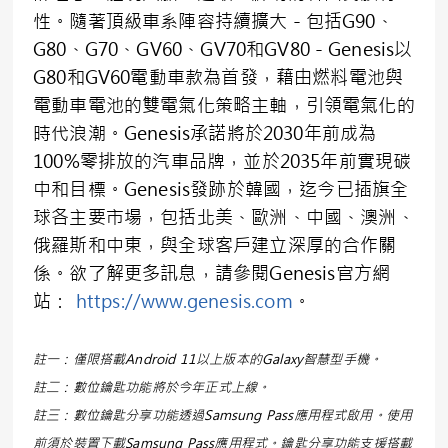
性。隨著頂級車系陣容持續擴大－包括G90、
G80、G70、GV60、GV70和GV80－Genesis以
G80和GV60電動車款為首發，藉由燃料電池與
電動車電池的雙電氣化策略主軸，引領電氣化的
時代浪潮。Genesis承諾將於2030年前成為
100%零排放的汽車品牌，並於2035年前實現碳
中和目標。Genesis發跡於韓國，迄今已插旗全
球各主要市場，包括北美、歐洲、中國、澳洲、
俄羅斯和中東，與全球客戶建立深厚的合作關
係。欲了解更多訊息，請參閱Genesis官方網
站：
https://www.genesis.com
。
註一：僅限搭載Android 11以上版本的Galaxy智慧型手機。
註二：數位鑰匙功能將於今年正式上線。
註三：數位鑰匙分享功能透過Samsung Pass應用程式啟用。使用
前須於裝置下載Samsung Pass應用程式。鑰匙分享功能支援搭載