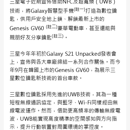
三星電子近期宣佈借助NFC及超寬頻（UWB）
(註一)
技術，將Galaxy智慧型手機
打造為數位鑰
匙，供用戶安全地上鎖、解鎖最新上市的
(註二)
Genesis GV60
豪華電動車，甚至還能與
(註三)
親朋好友分享鑰匙
。
三星今年年初於Galaxy S21 Unpacked發表會
上，宣佈與各大車廠締結一系列合作關係。而今
年9月在韓國上市的Genesis GV60，為展示三
星數位鑰匙新技術的首台車款。
三星數位鑰匙採用先進的UWB技術，其為一種
短程無線通訊協定，與藍牙、Wi-Fi同樣經由無
線電波運作。然而，借助更高頻率的傳輸無線電
波，UWB能實現高度精準的空間感知與方向指
示，提升行動裝置對周圍環境的掌控度。