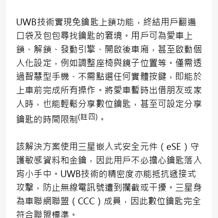
UWB技術實現免鑰匙上鎖功能，終結用戶翻遍
口袋及包包尋找鑰匙的窘境。用戶可為愛車上
鎖、解鎖、發動引擎、開啟後車廂，甚至啟動個
人化設定，例如調整座椅與鏡子位置等。僅需透
過智慧型手機、不需點選任何實體按鍵，即能於
上車前完成所有操作。將愛車暫時出借朋友或家
人時，也能輕鬆分享數位鑰匙，甚至可設定分享
(註四)
鑰匙的時間限制
。
該解決方案使用三星嵌入式安全元件（eSE）守
護敏感資料和金鑰，因此用戶不必擔心鑰匙落入
宵小手中。UWB技術的精密度亦能抵抗遞接式
攻擊，防止無線電訊號遭到攔截或干擾。三星身
為車聯網聯盟（CCC）成員，因此數位鑰匙完全
符合聯盟標準。